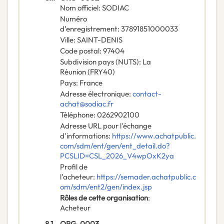
Nom officiel
:
SODIAC
Numéro
d’enregistrement
:
37891851000033
Ville
:
SAINT-DENIS
Code postal
:
97404
Subdivision pays (NUTS)
:
La
Réunion
(
FRY40
)
Pays
:
France
Adresse électronique
:
contact-
achat@sodiac.fr
Téléphone
:
0262902100
Adresse URL pour l'échange
d'informations
:
https://www.achatpublic.
com/sdm/ent/gen/ent_detail.do?
PCSLID=CSL_2026_V4wpOxK2ya
Profil de
l’acheteur
:
https://semader.achatpublic.c
om/sdm/ent2/gen/index.jsp
Rôles de cette organisation
:
Acheteur
8.1.
ORG-0003