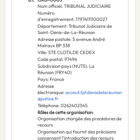
Nom officiel
:
TRIBUNAL JUDICIAIRE
Numéro
d’enregistrement
:
17974111100027
Département
:
Tribunal Judiciaire de
Saint-Denis-de-La-Réunion
Adresse postale
:
5 avenue André
Malraux BP 338
Ville
:
STE CLOTILDE CEDEX
Code postal
:
97494
Subdivision pays (NUTS)
:
La
Réunion
(
FRY40
)
Pays
:
France
Adresse
électronique
:
acceuil.tjstdenisdelareunion
@justice.fr
Téléphone
:
0262402345
Rôles de cette organisation
:
Organisation chargée des procédures de
recours
Organisation qui fournit des précisions
concernant l’introduction des recours