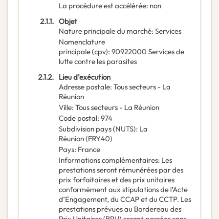
La procédure est accélérée
:
non
2.1.1.
Objet
Nature principale du marché
:
Services
Nomenclature
principale
(
cpv
):
90922000
Services de
lutte contre les parasites
2.1.2.
Lieu d’exécution
Adresse postale
:
Tous secteurs - La
Réunion
Ville
:
Tous secteurs - La Réunion
Code postal
:
974
Subdivision pays (NUTS)
:
La
Réunion
(
FRY40
)
Pays
:
France
Informations complémentaires
:
Les
prestations seront rémunérées par des
prix forfaitaires et des prix unitaires
conformément aux stipulations de l’Acte
d’Engagement, du CCAP et du CCTP. Les
prestations prévues au Bordereau des
Prix Unitaires (BPU) seront passées sans