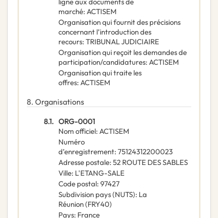
ligne aux documents de
marché
:
ACTISEM
Organisation qui fournit des précisions
concernant l’introduction des
recours
:
TRIBUNAL JUDICIAIRE
Organisation qui reçoit les demandes de
participation/candidatures
:
ACTISEM
Organisation qui traite les
offres
:
ACTISEM
8.
Organisations
8.1.
ORG-0001
Nom officiel
:
ACTISEM
Numéro
d’enregistrement
:
75124312200023
Adresse postale
:
52 ROUTE DES SABLES
Ville
:
L'ETANG-SALE
Code postal
:
97427
Subdivision pays (NUTS)
:
La
Réunion
(
FRY40
)
Pays
:
France