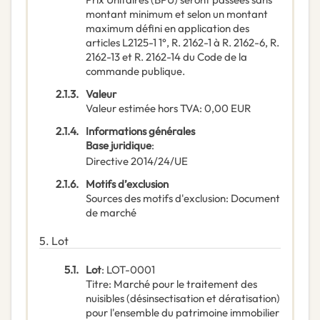
montant minimum et selon un montant
maximum défini en application des
articles L2125-1 1°, R. 2162-1 à R. 2162-6, R.
2162-13 et R. 2162-14 du Code de la
commande publique.
2.1.3.
Valeur
Valeur estimée hors TVA
:
0,00
EUR
2.1.4.
Informations générales
Base juridique
:
Directive 2014/24/UE
2.1.6.
Motifs d’exclusion
Sources des motifs d'exclusion
:
Document
de marché
5.
Lot
5.1.
Lot
:
LOT-0001
Titre
:
Marché pour le traitement des
nuisibles (désinsectisation et dératisation)
pour l'ensemble du patrimoine immobilier