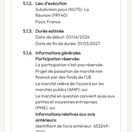
5.1.2.
Lieu d’exécution
Subdivision pays (NUTS)
:
La
Réunion
(
FRY40
)
Pays
:
France
5.1.3.
Durée estimée
Date de début
:
01/04/2026
Date de fin de durée
:
31/03/2027
5.1.6.
Informations générales
Participation réservée
:
La participation n’est pas réservée.
Projet de passation de marché non
financé par des fonds de l’UE
Le marché relève de l’accord sur les
marchés publics (AMP)
:
oui
Le marché en question convient aussi aux
petites et moyennes entreprises
(PME)
:
oui
Informations relatives aux avis
antérieurs
:
Identifiant de l’avis antérieur
:
653249-
2024