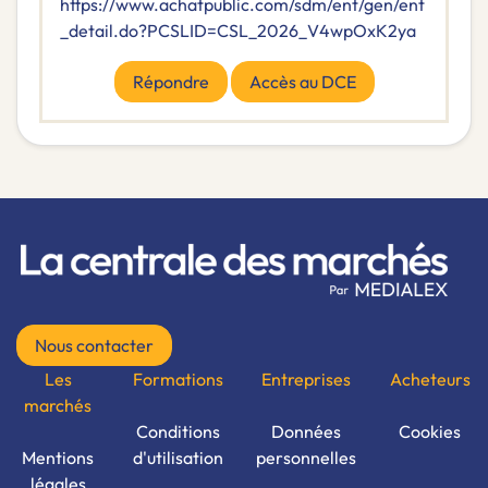
https://www.achatpublic.com/sdm/ent/gen/ent
_detail.do?PCSLID=CSL_2026_V4wpOxK2ya
Répondre
Accès au DCE
Nous contacter
Les
Formations
Entreprises
Acheteurs
marchés
Conditions
Données
Cookies
Mentions
d'utilisation
personnelles
légales