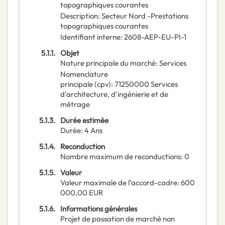
topographiques courantes
Description
:
Secteur Nord -Prestations
topographiques courantes
Identifiant interne
:
2608-AEP-EU-PI-1
5.1.1.
Objet
Nature principale du marché
:
Services
Nomenclature
principale
(
cpv
):
71250000
Services
d'architecture, d'ingénierie et de
métrage
5.1.3.
Durée estimée
Durée
:
4
Ans
5.1.4.
Reconduction
Nombre maximum de reconductions
:
0
5.1.5.
Valeur
Valeur maximale de l’accord-cadre
:
600
000,00
EUR
5.1.6.
Informations générales
Projet de passation de marché non