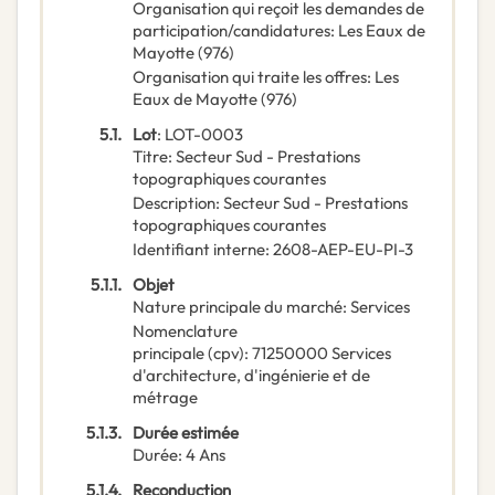
Organisation qui reçoit les demandes de
participation/candidatures
:
Les Eaux de
Mayotte (976)
Organisation qui traite les offres
:
Les
Eaux de Mayotte (976)
5.1.
Lot
:
LOT-0003
Titre
:
Secteur Sud - Prestations
topographiques courantes
Description
:
Secteur Sud - Prestations
topographiques courantes
Identifiant interne
:
2608-AEP-EU-PI-3
5.1.1.
Objet
Nature principale du marché
:
Services
Nomenclature
principale
(
cpv
):
71250000
Services
d'architecture, d'ingénierie et de
métrage
5.1.3.
Durée estimée
Durée
:
4
Ans
5.1.4.
Reconduction