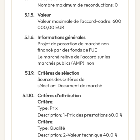
Nombre maximum de reconductions
:
0
5.1.5.
Valeur
Valeur maximale de l’accord-cadre
:
600
000,00
EUR
5.1.6.
Informations générales
Projet de passation de marché non
financé par des fonds de l’UE
Le marché relève de l’accord sur les
marchés publics (AMP)
:
non
5.1.9.
Critères de sélection
Sources des critères de
sélection
:
Document de marché
5.1.10.
Critères d’attribution
Critère
:
Type
:
Prix
Description
:
1-Prix des prestations 60.0 %
Critère
:
Type
:
Qualité
Description
:
2-Valeur technique 40.0 %