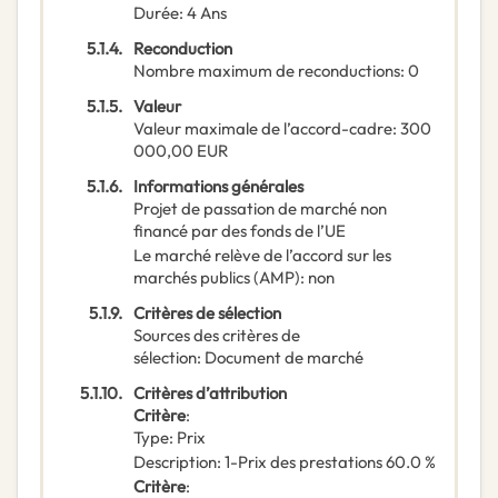
Durée
:
4
Ans
5.1.4.
Reconduction
Nombre maximum de reconductions
:
0
5.1.5.
Valeur
Valeur maximale de l’accord-cadre
:
300
000,00
EUR
5.1.6.
Informations générales
Projet de passation de marché non
financé par des fonds de l’UE
Le marché relève de l’accord sur les
marchés publics (AMP)
:
non
5.1.9.
Critères de sélection
Sources des critères de
sélection
:
Document de marché
5.1.10.
Critères d’attribution
Critère
:
Type
:
Prix
Description
:
1-Prix des prestations 60.0 %
Critère
: