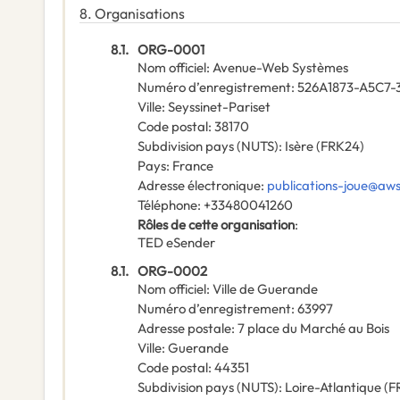
8.
Organisations
8.1.
ORG-0001
Nom officiel
:
Avenue-Web Systèmes
Numéro d’enregistrement
:
526A1873-A5C7-
Ville
:
Seyssinet-Pariset
Code postal
:
38170
Subdivision pays (NUTS)
:
Isère
(
FRK24
)
Pays
:
France
Adresse électronique
:
publications-joue@aw
Téléphone
:
+33480041260
Rôles de cette organisation
:
TED eSender
8.1.
ORG-0002
Nom officiel
:
Ville de Guerande
Numéro d’enregistrement
:
63997
Adresse postale
:
7 place du Marché au Bois
Ville
:
Guerande
Code postal
:
44351
Subdivision pays (NUTS)
:
Loire-Atlantique
(
F