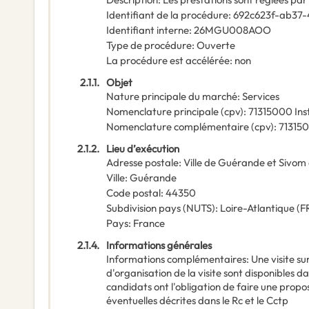
Identifiant de la procédure
:
692c623f-ab37
Identifiant interne
:
26MGU008AOO
Type de procédure
:
Ouverte
La procédure est accélérée
:
non
2.1.1.
Objet
Nature principale du marché
:
Services
Nomenclature principale
(
cpv
):
71315000
Ins
Nomenclature complémentaire
(
cpv
):
71315
2.1.2.
Lieu d’exécution
Adresse postale
:
Ville de Guérande et Sivom
Ville
:
Guérande
Code postal
:
44350
Subdivision pays (NUTS)
:
Loire-Atlantique
(
F
Pays
:
France
2.1.4.
Informations générales
Informations complémentaires
:
Une visite su
d'organisation de la visite sont disponibles d
candidats ont l'obligation de faire une propo
éventuelles décrites dans le Rc et le Cctp