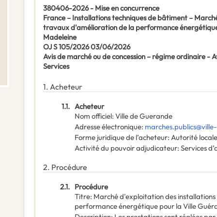
380406-2026 - Mise en concurrence
France – Installations techniques de bâtiment – Marché 
travaux d'amélioration de la performance énergétique
Madeleine
OJ S 105/2026 03/06/2026
Avis de marché ou de concession – régime ordinaire -
Services
1.
Acheteur
1.1.
Acheteur
Nom officiel
:
Ville de Guerande
Adresse électronique
:
marches.publics@ville
Forme juridique de l’acheteur
:
Autorité local
Activité du pouvoir adjudicateur
:
Services d’
2.
Procédure
2.1.
Procédure
Titre
:
Marché d'exploitation des installation
performance énergétique pour la Ville Guér
Description
:
Les prestations sont réglées par 