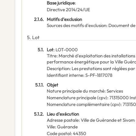
Base juridique
:
Directive 2014/24/UE
2.1.6.
Motifs d’exclusion
Sources des motifs d'exclusion
:
Document de
5.
Lot
5.1.
Lot
:
LOT-0000
Titre
:
Marché d'exploitation des installation
performance énergétique pour la Ville Guér
Description
:
Les prestations sont réglées par 
Identifiant interne
:
S-PF-1817078
5.1.1.
Objet
Nature principale du marché
:
Services
Nomenclature principale
(
cpv
):
71315000
Ins
Nomenclature complémentaire
(
cpv
):
71315
5.1.2.
Lieu d’exécution
Adresse postale
:
Ville de Guérande et Sivom
Ville
:
Guérande
Code postal
:
44350