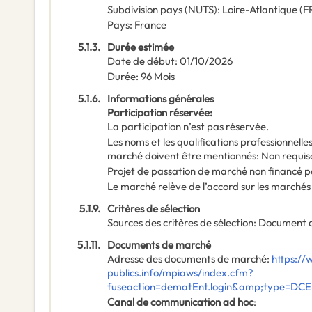
Subdivision pays (NUTS)
:
Loire-Atlantique
(
F
Pays
:
France
5.1.3.
Durée estimée
Date de début
:
01/10/2026
Durée
:
96
Mois
5.1.6.
Informations générales
Participation réservée
:
La participation n’est pas réservée.
Les noms et les qualifications professionnell
marché doivent être mentionnés
:
Non requis
Projet de passation de marché non financé p
Le marché relève de l’accord sur les marchés
5.1.9.
Critères de sélection
Sources des critères de sélection
:
Document 
5.1.11.
Documents de marché
Adresse des documents de marché
:
https:/
publics.info/mpiaws/index.cfm?
fuseaction=dematEnt.login&amp;type=DC
Canal de communication ad hoc
: