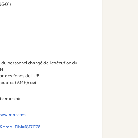
RG01
)
es du personnel chargé de l’exécution du
es
ar des fonds de l’UE
 publics (AMP)
:
oui
de marché
/www.marches-
E&amp;IDM=1817078