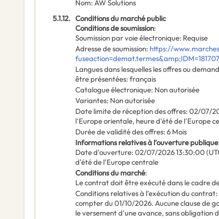
Nom
:
AW Solutions
5.1.12.
Conditions du marché public
Conditions de soumission
:
Soumission par voie électronique
:
Requise
Adresse de soumission
:
https://www.marches
fuseaction=demat.termes&amp;IDM=18170
Langues dans lesquelles les offres ou deman
être présentées
:
français
Catalogue électronique
:
Non autorisée
Variantes
:
Non autorisée
Date limite de réception des offres
:
02/07/2
l'Europe orientale, heure d'été de l'Europe c
Durée de validité des offres
:
6
Mois
Informations relatives à l’ouverture publique
Date d'ouverture
:
02/07/2026
13:30:00 (UT
d'été de l'Europe centrale
Conditions du marché
:
Le contrat doit être exécuté dans le cadre
Conditions relatives à l’exécution du contrat
:
compter du 01/10/2026. Aucune clause de gar
le versement d'une avance, sans obligation d