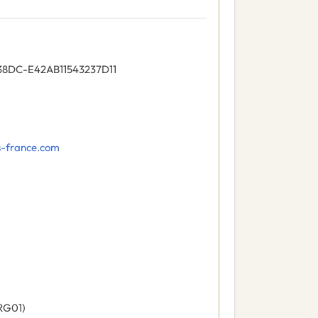
38DC-E42AB11543237D11
s-france.com
RG01
)