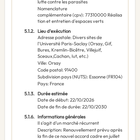
lutte contre les parasites
Nomenclature
complémentaire
(
cpv
):
77310000
Réalisa
tion et entretien d'espaces verts
5.1.2.
Lieu d’exécution
Adresse postale
:
Divers sites de
l'Université Paris-Saclay (Orsay, Gif,
Bures, Kremlin-Bicêtre, Villejuif,
Sceaux,Cachan, Iut, etc.)
Ville
:
Orsay
Code postal
:
91400
Subdivision pays (NUTS)
:
Essonne
(
FR104
)
Pays
:
France
5.1.3.
Durée estimée
Date de début
:
22/10/2026
Date de fin de durée
:
22/10/2030
5.1.6.
Informations générales
Il s’agit d’un marché récurrent
Description
:
Renouvellement prévu après
la fin de ce nouvel accord cadre en juillet