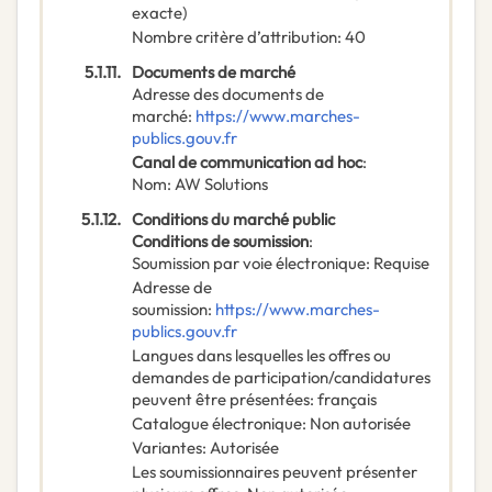
exacte)
Nombre critère d’attribution
:
40
5.1.11.
Documents de marché
Adresse des documents de
marché
:
https://www.marches-
publics.gouv.fr
Canal de communication ad hoc
:
Nom
:
AW Solutions
5.1.12.
Conditions du marché public
Conditions de soumission
:
Soumission par voie électronique
:
Requise
Adresse de
soumission
:
https://www.marches-
publics.gouv.fr
Langues dans lesquelles les offres ou
demandes de participation/candidatures
peuvent être présentées
:
français
Catalogue électronique
:
Non autorisée
Variantes
:
Autorisée
Les soumissionnaires peuvent présenter