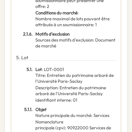
soumissionnaire peut présenter une
offre
:
2
Conditions du marché
:
Nombre maximal de lots pouvant être
attribués à un soumissionnaire
:
1
2.1.6.
Motifs d’exclusion
Sources des motifs d'exclusion
:
Document
de marché
5.
Lot
5.1.
Lot
:
LOT-0001
Titre
:
Entretien du patrimoine arboré de
l'Université Paris-Saclay
Description
:
Entretien du patrimoine
arboré de l'Université Paris-Saclay
Identifiant interne
:
01
5.1.1.
Objet
Nature principale du marché
:
Services
Nomenclature
principale
(
cpv
):
90922000
Services de