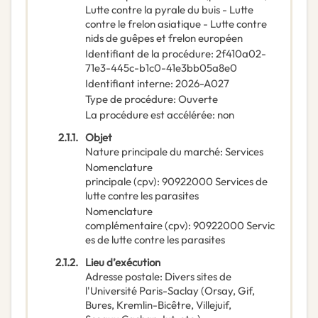
Lutte contre la pyrale du buis - Lutte
contre le frelon asiatique - Lutte contre
nids de guêpes et frelon européen
Identifiant de la procédure
:
2f410a02-
71e3-445c-b1c0-41e3bb05a8e0
Identifiant interne
:
2026-A027
Type de procédure
:
Ouverte
La procédure est accélérée
:
non
2.1.1.
Objet
Nature principale du marché
:
Services
Nomenclature
principale
(
cpv
):
90922000
Services de
lutte contre les parasites
Nomenclature
complémentaire
(
cpv
):
90922000
Servic
es de lutte contre les parasites
2.1.2.
Lieu d’exécution
Adresse postale
:
Divers sites de
l'Université Paris-Saclay (Orsay, Gif,
Bures, Kremlin-Bicêtre, Villejuif,