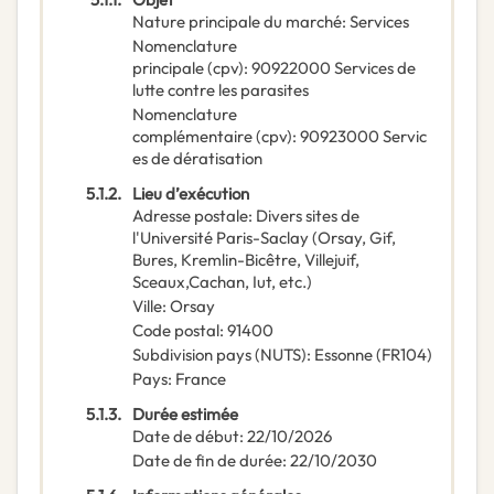
Nature principale du marché
:
Services
Nomenclature
principale
(
cpv
):
90922000
Services de
lutte contre les parasites
Nomenclature
complémentaire
(
cpv
):
90923000
Servic
es de dératisation
5.1.2.
Lieu d’exécution
Adresse postale
:
Divers sites de
l'Université Paris-Saclay (Orsay, Gif,
Bures, Kremlin-Bicêtre, Villejuif,
Sceaux,Cachan, Iut, etc.)
Ville
:
Orsay
Code postal
:
91400
Subdivision pays (NUTS)
:
Essonne
(
FR104
)
Pays
:
France
5.1.3.
Durée estimée
Date de début
:
22/10/2026
Date de fin de durée
:
22/10/2030