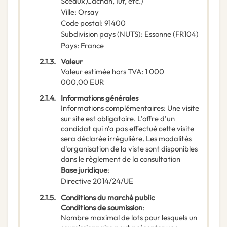
Sceaux,Cachan, Iut, etc.)
Ville
:
Orsay
Code postal
:
91400
Subdivision pays (NUTS)
:
Essonne
(
FR104
)
Pays
:
France
2.1.3.
Valeur
Valeur estimée hors TVA
:
1 000
000,00
EUR
2.1.4.
Informations générales
Informations complémentaires
:
Une visite
sur site est obligatoire. L'offre d'un
candidat qui n'a pas effectué cette visite
sera déclarée irrégulière. Les modalités
d'organisation de la viste sont disponibles
dans le règlement de la consultation
Base juridique
:
Directive 2014/24/UE
2.1.5.
Conditions du marché public
Conditions de soumission
:
Nombre maximal de lots pour lesquels un