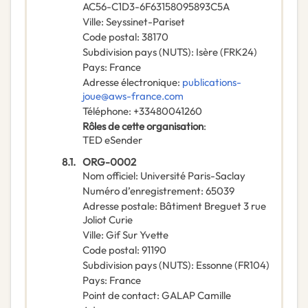
AC56-C1D3-6F63158095893C5A
Ville
:
Seyssinet-Pariset
Code postal
:
38170
Subdivision pays (NUTS)
:
Isère
(
FRK24
)
Pays
:
France
Adresse électronique
:
publications-
joue@aws-france.com
Téléphone
:
+33480041260
Rôles de cette organisation
:
TED eSender
8.1.
ORG-0002
Nom officiel
:
Université Paris-Saclay
Numéro d’enregistrement
:
65039
Adresse postale
:
Bâtiment Breguet 3 rue
Joliot Curie
Ville
:
Gif Sur Yvette
Code postal
:
91190
Subdivision pays (NUTS)
:
Essonne
(
FR104
)
Pays
:
France
Point de contact
:
GALAP Camille