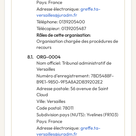
Pays
:
France
Adresse électronique
:
greffe.ta-
versailles@juradm.fr
Téléphone
:
0139205400
Télécopieur
:
0139205487
Rôles de cette organisation
:
Organisation chargée des procédures de
recours
8.1.
ORG-0004
Nom officiel
:
Tribunal administratif de
Versailles
Numéro d’enregistrement
:
7BD5488F-
B9E1-9850-9F5A8A2DB39202E2
Adresse postale
:
56 avenue de Saint
Cloud
Ville
:
Versailles
Code postal
:
78011
Subdivision pays (NUTS)
:
Yvelines
(
FR103
)
Pays
:
France
Adresse électronique
:
greffe.ta-
versailles@juradm.fr