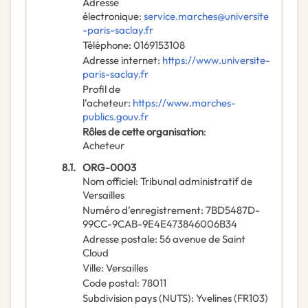
Adresse
électronique
:
service.marches@universite
-paris-saclay.fr
Téléphone
:
0169153108
Adresse internet
:
https://www.universite-
paris-saclay.fr
Profil de
l’acheteur
:
https://www.marches-
publics.gouv.fr
Rôles de cette organisation
:
Acheteur
8.1.
ORG-0003
Nom officiel
:
Tribunal administratif de
Versailles
Numéro d’enregistrement
:
7BD5487D-
99CC-9CAB-9E4E473846006B34
Adresse postale
:
56 avenue de Saint
Cloud
Ville
:
Versailles
Code postal
:
78011
Subdivision pays (NUTS)
:
Yvelines
(
FR103
)