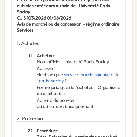
nuisibles extérieurs au sein de l'Université Paris-
Saclay
OJ S 103/2026 01/06/2026
Avis de marché ou de concession – régime ordinaire
Services
1.
Acheteur
1.1.
Acheteur
Nom officiel
:
Université Paris-Saclay
Adresse
électronique
:
service.marches@universite
-paris-saclay.fr
Forme juridique de l’acheteur
:
Organisme
de droit public
Activité du pouvoir
adjudicateur
:
Enseignement
2.
Procédure
2.1.
Procédure
Titre
:
Entretien du patrimoine arboré et