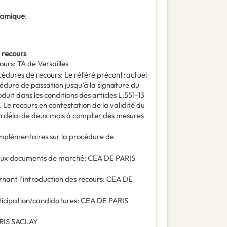
ynamique
:
 recours
ours
:
TA de Versailles
océdures de recours
:
Le référé précontractuel
cédure de passation jusqu’à la signature du
uit dans les conditions des articles L.551-13
 Le recours en contestation de la validité du
un délai de deux mois à compter des mesures
omplémentaires sur la procédure de
Y
e aux documents de marché
:
CEA DE PARIS
rnant l’introduction des recours
:
CEA DE
ticipation/candidatures
:
CEA DE PARIS
RIS SACLAY