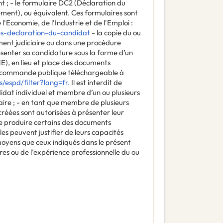
t ; - le formulaire DC2 (Déclaration du
ent), ou équivalent. Ces formulaires sont
 l'Economie, de l'Industrie et de l'Emploi :
es-declaration-du-candidat
- la copie du ou
ment judiciaire ou dans une procédure
senter sa candidature sous la forme d’un
, en lieu et place des documents
la commande publique téléchargeable à
s/espd/filter?lang=fr.
Il est interdit de
didat individuel et membre d’un ou plusieurs
re ; - en tant que membre de plusieurs
réées sont autorisées à présenter leur
de produire certains des documents
s peuvent justifier de leurs capacités
 moyens que ceux indiqués dans le présent
es ou de l’expérience professionnelle du ou