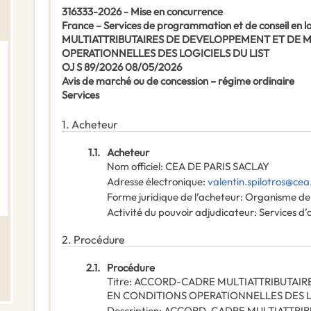
316333-2026 - Mise en concurrence
France – Services de programmation et de conseil en
MULTIATTRIBUTAIRES DE DEVELOPPEMENT ET DE 
OPERATIONNELLES DES LOGICIELS DU LIST
OJ S 89/2026 08/05/2026
Avis de marché ou de concession – régime ordinaire
Services
1.
Acheteur
1.1.
Acheteur
Nom officiel
:
CEA DE PARIS SACLAY
Adresse électronique
:
valentin.spilotros@cea
Forme juridique de l’acheteur
:
Organisme de 
Activité du pouvoir adjudicateur
:
Services d’
2.
Procédure
2.1.
Procédure
Titre
:
ACCORD-CADRE MULTIATTRIBUTAIR
EN CONDITIONS OPERATIONNELLES DES L
Description
:
ACCORD-CADRE MULTIATTRIB