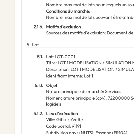
Nombre maximal de lots pour lesquels un sou
Conditions du marché
:
Nombre maximal de lots pouvant être attribu
2.1.6.
Motifs d’exclusion
Sources des motifs d'exclusion
:
Document de
5.
Lot
5.1.
Lot
:
LOT-0001
Titre
:
LOT 1 MODELISATION / SIMULATION
Description
:
LOT 1 MODELISATION / SIMU
Identifiant interne
:
Lot 1
5.1.1.
Objet
Nature principale du marché
:
Services
Nomenclature principale
(
cpv
):
72200000
S
logiciels
5.1.2.
Lieu d’exécution
Ville
:
Gif sur Yvette
Code postal
:
91191
Subdivision pays (NUTS)
:
Essonne
(
FR104
)