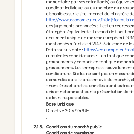
mandataire par ses cotraitants) ou équivalen
candidat individuel ou du membre du groupem
disponibles sur le site Internet du Ministère de
http://www.economie.gouv.fr/daj/formulair
des jugements prononcés s’il est en redresse
étrangère équivalente. Le candidat peut pré
document unique de marché européen (DUME)
mentionnés à l’article R.2143-3 du code de 
l’adresse suivante :
https://ec.europa.eu/tool
cumuler les candidatures : - en tant que can
groupements y compris en tant que mandatai
groupements. Les entreprises nouvellement c
candidature. Si elles ne sont pas en mesure 
demandés dans le présent avis de marché, elle
financières et professionnelles par d’autres
avis et notamment par la présentation de titr
de leurs responsables.
Base juridique
:
Directive 2014/24/UE
.
2.1.5.
Conditions du marché public
Conditions de soumission
: