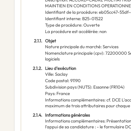
MAINTIEN EN CONDITIONS OPERATIONNEL
Identifiant de la procédure
:
eb05cc47-55df
Identifiant interne
:
B25-01522
Type de procédure
:
Ouverte
La procédure est accélérée
:
non
2.1.1.
Objet
Nature principale du marché
:
Services
Nomenclature principale
(
cpv
):
72200000
S
logiciels
2.1.2.
Lieu d’exécution
Ville
:
Saclay
Code postal
:
91190
Subdivision pays (NUTS)
:
Essonne
(
FR104
)
Pays
:
France
Informations complémentaires
:
cf. DCE L'ac
maximum de trois attributaires pour chaque l
2.1.4.
Informations générales
Informations complémentaires
:
Présentation
l’appui de sa candidature : - le formulaire D