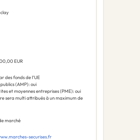
clay
000,00
EUR
ar des fonds de l’UE
 publics (AMP)
:
oui
tites et moyennes entreprises (PME)
:
oui
re sera multi attribués à un maximum de
de marché
www.marches-securises.fr