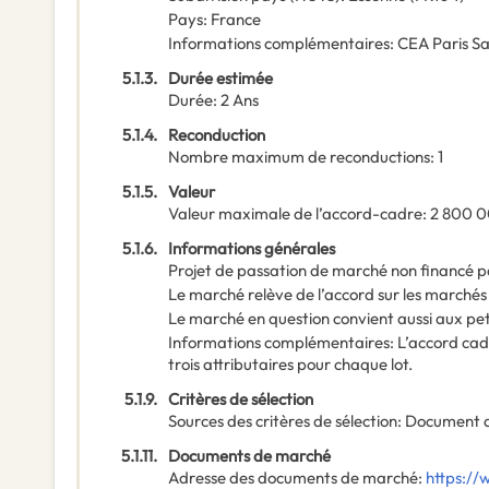
Pays
:
France
Informations complémentaires
:
CEA Paris Sa
5.1.3.
Durée estimée
Durée
:
2
Ans
5.1.4.
Reconduction
Nombre maximum de reconductions
:
1
5.1.5.
Valeur
Valeur maximale de l’accord-cadre
:
2 800 
5.1.6.
Informations générales
Projet de passation de marché non financé p
Le marché relève de l’accord sur les marchés
Le marché en question convient aussi aux pe
Informations complémentaires
:
L’accord cad
trois attributaires pour chaque lot.
5.1.9.
Critères de sélection
Sources des critères de sélection
:
Document 
5.1.11.
Documents de marché
Adresse des documents de marché
:
https://