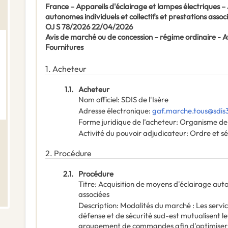
France – Appareils d'éclairage et lampes électriques –
autonomes individuels et collectifs et prestations assoc
OJ S 78/2026 22/04/2026
Avis de marché ou de concession – régime ordinaire -
Fournitures
1.
Acheteur
1.1.
Acheteur
Nom officiel
:
SDIS de l'Isère
Adresse électronique
:
gaf.marche.tous@sdis3
Forme juridique de l’acheteur
:
Organisme de 
Activité du pouvoir adjudicateur
:
Ordre et sé
2.
Procédure
2.1.
Procédure
Titre
:
Acquisition de moyens d'éclairage auton
associées
Description
:
Modalités du marché : Les servic
défense et de sécurité sud-est mutualisent l
groupement de commandes afin d'optimiser l