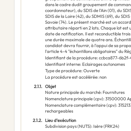
dans le cadre dudit groupement de commande
coordonnateur), du SDIS de l'Ain (01), du SDIS 
SDIS de la Loire (42), du SDMIS (69), du SDIS
Savoie (74). Le présent marché est un acc
attributaire réparti en 2 lots. Chaque lot es
date de notification. Il est reconductible troi
une durée maximale de quatre ans. Échantillo
candidat devra fournir, à l'appui de sa prop
l'article 4-4 "échantillons obligatoires" du R
Identifiant de la procédure
:
ccbca877-6b2f
Identifiant interne
:
Eclairages autonomes
Type de procédure
:
Ouverte
La procédure est accélérée
:
non
2.1.1.
Objet
Nature principale du marché
:
Fournitures
Nomenclature principale
(
cpv
):
31500000
Ap
Nomenclature complémentaire
(
cpv
):
31521
rechargeables
2.1.2.
Lieu d’exécution
Subdivision pays (NUTS)
:
Isère
(
FRK24
)