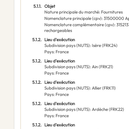
5.1.1.
Objet
Nature principale du marché
:
Fournitures
Nomenclature principale
(
cpv
):
31500000
Ap
Nomenclature complémentaire
(
cpv
):
31521
rechargeables
5.1.2.
Lieu d’exécution
Subdivision pays (NUTS)
:
Isère
(
FRK24
)
Pays
:
France
5.1.2.
Lieu d’exécution
Subdivision pays (NUTS)
:
Ain
(
FRK21
)
Pays
:
France
5.1.2.
Lieu d’exécution
Subdivision pays (NUTS)
:
Allier
(
FRK11
)
Pays
:
France
5.1.2.
Lieu d’exécution
Subdivision pays (NUTS)
:
Ardèche
(
FRK22
)
Pays
:
France
5.1.2.
Lieu d’exécution