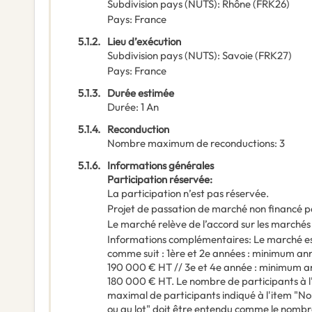
Subdivision pays (NUTS)
:
Rhône
(
FRK26
)
Pays
:
France
5.1.2.
Lieu d’exécution
Subdivision pays (NUTS)
:
Savoie
(
FRK27
)
Pays
:
France
5.1.3.
Durée estimée
Durée
:
1
An
5.1.4.
Reconduction
Nombre maximum de reconductions
:
3
5.1.6.
Informations générales
Participation réservée
:
La participation n’est pas réservée.
Projet de passation de marché non financé p
Le marché relève de l’accord sur les marchés
Informations complémentaires
:
Le marché es
comme suit : 1ère et 2e années : minimum a
190 000 € HT // 3e et 4e année : minimum 
180 000 € HT. Le nombre de participants à l
maximal de participants indiqué à l'item "
ou au lot" doit être entendu comme le nombre 