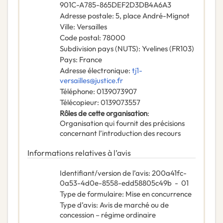
901C-A785-865DEF2D3DB4A6A3
Adresse postale
:
5, place André-Mignot
Ville
:
Versailles
Code postal
:
78000
Subdivision pays (NUTS)
:
Yvelines
(
FR103
)
Pays
:
France
Adresse électronique
:
tj1-
versailles@justice.fr
Téléphone
:
0139073907
Télécopieur
:
0139073557
Rôles de cette organisation
:
Organisation qui fournit des précisions
concernant l’introduction des recours
Informations relatives à l’avis
Identifiant/version de l’avis
:
200a41fc-
0a53-4d0e-8558-edd58805c49b
-
01
Type de formulaire
:
Mise en concurrence
Type d’avis
:
Avis de marché ou de
concession – régime ordinaire