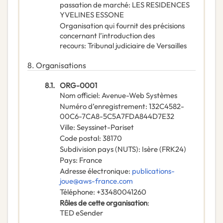
passation de marché
:
LES RESIDENCES
YVELINES ESSONE
Organisation qui fournit des précisions
concernant l’introduction des
recours
:
Tribunal judiciaire de Versailles
8.
Organisations
8.1.
ORG-0001
Nom officiel
:
Avenue-Web Systèmes
Numéro d’enregistrement
:
132C4582-
00C6-7CA8-5C5A7FDA844D7E32
Ville
:
Seyssinet-Pariset
Code postal
:
38170
Subdivision pays (NUTS)
:
Isère
(
FRK24
)
Pays
:
France
Adresse électronique
:
publications-
joue@aws-france.com
Téléphone
:
+33480041260
Rôles de cette organisation
:
TED eSender