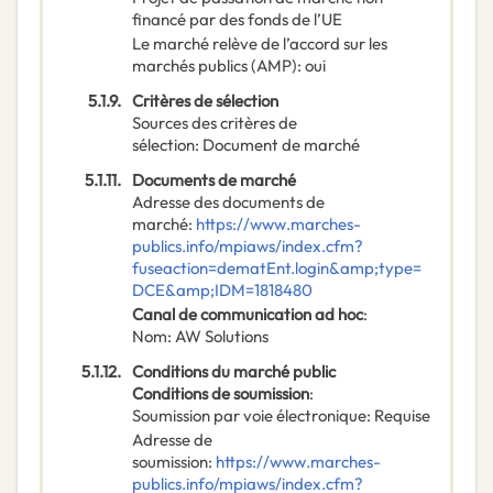
financé par des fonds de l’UE
Le marché relève de l’accord sur les
marchés publics (AMP)
:
oui
5.1.9.
Critères de sélection
Sources des critères de
sélection
:
Document de marché
5.1.11.
Documents de marché
Adresse des documents de
marché
:
https://www.marches-
publics.info/mpiaws/index.cfm?
fuseaction=dematEnt.login&amp;type=
DCE&amp;IDM=1818480
Canal de communication ad hoc
:
Nom
:
AW Solutions
5.1.12.
Conditions du marché public
Conditions de soumission
:
Soumission par voie électronique
:
Requise
Adresse de
soumission
:
https://www.marches-
publics.info/mpiaws/index.cfm?