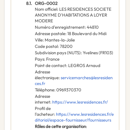
8.1.
ORG-0002
Nom officiel
:
LES RESIDENCES SOCIETE
ANONYME D'HABITATIONS A LOYER
MODERE
Numéro d’enregistrement
:
44810
Adresse postale
:
18 Boulevard du Midi
Ville
:
Mantes-la-Jolie
Code postal
:
78200
Subdivision pays (NUTS)
:
Yvelines
(
FR103
)
Pays
:
France
Point de contact
:
LEGROS Arnaud
Adresse
électronique
:
servicemarches@lesresiden
ces.fr
Téléphone
:
0969370370
Adresse
internet
:
https://www.lesresidences.fr/
Profil de
l’acheteur
:
https://www.lesresidences.fr/e
ditorial/espace-fournisseur/fournisseurs
Rôles de cette organisation
: