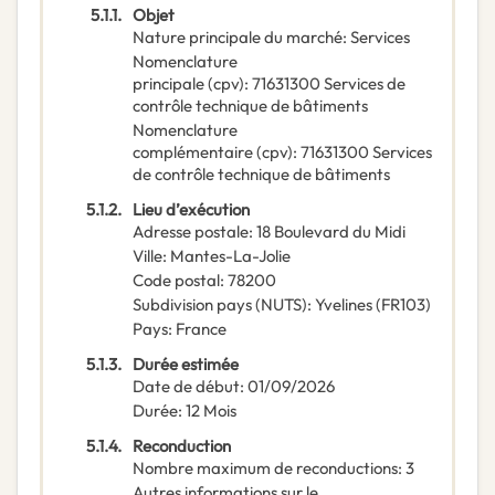
5.1.1.
Objet
Nature principale du marché
:
Services
Nomenclature
principale
(
cpv
):
71631300
Services de
contrôle technique de bâtiments
Nomenclature
complémentaire
(
cpv
):
71631300
Services
de contrôle technique de bâtiments
5.1.2.
Lieu d’exécution
Adresse postale
:
18 Boulevard du Midi
Ville
:
Mantes-La-Jolie
Code postal
:
78200
Subdivision pays (NUTS)
:
Yvelines
(
FR103
)
Pays
:
France
5.1.3.
Durée estimée
Date de début
:
01/09/2026
Durée
:
12
Mois
5.1.4.
Reconduction
Nombre maximum de reconductions
:
3
Autres informations sur le