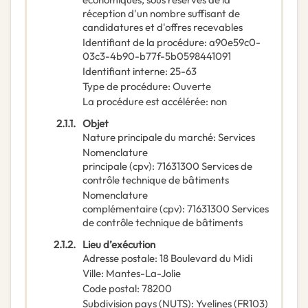
réception d'un nombre suffisant de
candidatures et d'offres recevables
Identifiant de la procédure
:
a90e59c0-
03c3-4b90-b77f-5b0598441091
Identifiant interne
:
25-63
Type de procédure
:
Ouverte
La procédure est accélérée
:
non
2.1.1.
Objet
Nature principale du marché
:
Services
Nomenclature
principale
(
cpv
):
71631300
Services de
contrôle technique de bâtiments
Nomenclature
complémentaire
(
cpv
):
71631300
Services
de contrôle technique de bâtiments
2.1.2.
Lieu d’exécution
Adresse postale
:
18 Boulevard du Midi
Ville
:
Mantes-La-Jolie
Code postal
:
78200
Subdivision pays (NUTS)
:
Yvelines
(
FR103
)