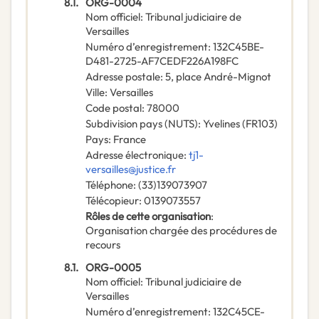
8.1.
ORG-0004
Nom officiel
:
Tribunal judiciaire de
Versailles
Numéro d’enregistrement
:
132C45BE-
D481-2725-AF7CEDF226A198FC
Adresse postale
:
5, place André-Mignot
Ville
:
Versailles
Code postal
:
78000
Subdivision pays (NUTS)
:
Yvelines
(
FR103
)
Pays
:
France
Adresse électronique
:
tj1-
versailles@justice.fr
Téléphone
:
(33)139073907
Télécopieur
:
0139073557
Rôles de cette organisation
:
Organisation chargée des procédures de
recours
8.1.
ORG-0005
Nom officiel
:
Tribunal judiciaire de
Versailles
Numéro d’enregistrement
:
132C45CE-