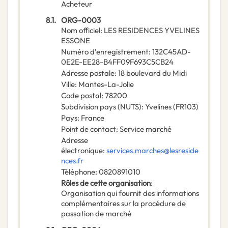
Acheteur
8.1.
ORG-0003
Nom officiel
:
LES RESIDENCES YVELINES
ESSONE
Numéro d’enregistrement
:
132C45AD-
0E2E-EE28-B4FF09F693C5CB24
Adresse postale
:
18 boulevard du Midi
Ville
:
Mantes-La-Jolie
Code postal
:
78200
Subdivision pays (NUTS)
:
Yvelines
(
FR103
)
Pays
:
France
Point de contact
:
Service marché
Adresse
électronique
:
services.marches@lesreside
nces.fr
Téléphone
:
0820891010
Rôles de cette organisation
:
Organisation qui fournit des informations
complémentaires sur la procédure de
passation de marché