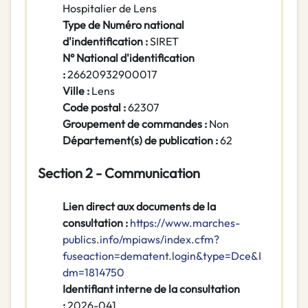
Hospitalier de Lens
Type de Numéro national
d'indentification :
SIRET
N° National d'identification
:
26620932900017
Ville :
Lens
Code postal :
62307
Groupement de commandes :
Non
Département(s) de publication :
62
Section 2 - Communication
Lien direct aux documents de la
consultation :
https://www.marches-
publics.info/mpiaws/index.cfm?
fuseaction=dematent.login&type=Dce&I
dm=1814750
Identifiant interne de la consultation
:
2026-041