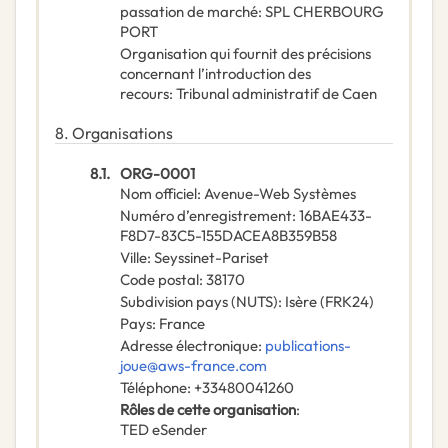
passation de marché
:
SPL CHERBOURG
PORT
Organisation qui fournit des précisions
concernant l’introduction des
recours
:
Tribunal administratif de Caen
8.
Organisations
8.1.
ORG-0001
Nom officiel
:
Avenue-Web Systèmes
Numéro d’enregistrement
:
16BAE433-
F8D7-83C5-155DACEA8B359B58
Ville
:
Seyssinet-Pariset
Code postal
:
38170
Subdivision pays (NUTS)
:
Isère
(
FRK24
)
Pays
:
France
Adresse électronique
:
publications-
joue@aws-france.com
Téléphone
:
+33480041260
Rôles de cette organisation
:
TED eSender