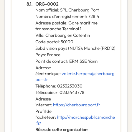
8.1.
ORG-0002
Nom officiel
:
SPL Cherbourg Port
Numéro d’enregistrement
:
72814
Adresse postale
:
Gare maritime
transmanche Terminal 1
Ville
:
Cherbourg en Cotentin
Code postal
:
50100
Subdivision pays (NUTS)
:
Manche
(
FRD12
)
Pays
:
France
Point de contact
:
ERMISSE Yann
Adresse
électronique
:
valerie.herpers@cherbourg
port.fr
Téléphone
:
0233233030
Télécopieur
:
0233443778
Adresse
internet
:
https://cherbourgport.fr
Profil de
l’acheteur
:
http://marchespublicsmanche
.fr/
Rôles de cette organisation
: