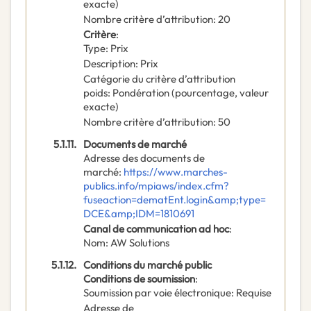
exacte)
Nombre critère d’attribution
:
20
Critère
:
Type
:
Prix
Description
:
Prix
Catégorie du critère d’attribution
poids
:
Pondération (pourcentage, valeur
exacte)
Nombre critère d’attribution
:
50
5.1.11.
Documents de marché
Adresse des documents de
marché
:
https://www.marches-
publics.info/mpiaws/index.cfm?
fuseaction=dematEnt.login&amp;type=
DCE&amp;IDM=1810691
Canal de communication ad hoc
:
Nom
:
AW Solutions
5.1.12.
Conditions du marché public
Conditions de soumission
:
Soumission par voie électronique
:
Requise
Adresse de