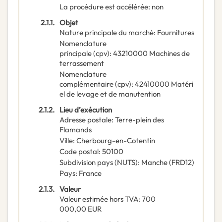
La procédure est accélérée
:
non
2.1.1.
Objet
Nature principale du marché
:
Fournitures
Nomenclature
principale
(
cpv
):
43210000
Machines de
terrassement
Nomenclature
complémentaire
(
cpv
):
42410000
Matéri
el de levage et de manutention
2.1.2.
Lieu d’exécution
Adresse postale
:
Terre-plein des
Flamands
Ville
:
Cherbourg-en-Cotentin
Code postal
:
50100
Subdivision pays (NUTS)
:
Manche
(
FRD12
)
Pays
:
France
2.1.3.
Valeur
Valeur estimée hors TVA
:
700
000,00
EUR