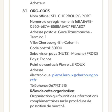
Acheteur
8.1.
ORG-0003
Nom officiel
:
SPL CHERBOURG PORT
Numéro d’enregistrement
:
16BAE498-
0560-687A-E588ABAC4FE1A807
Adresse postale
:
Gare Transmanche -
Terminal 1
Ville
:
Cherbourg-En-Cotentin
Code postal
:
50100
Subdivision pays (NUTS)
:
Manche
(
FRD12
)
Pays
:
France
Point de contact
:
Pierre LE ROUX
Adresse
électronique
:
pierre.leroux@cherbourgpo
rt.fr
Téléphone
:
0671931515
Rôles de cette organisation
:
Organisation qui fournit des informations
complémentaires sur la procédure de
passation de marché