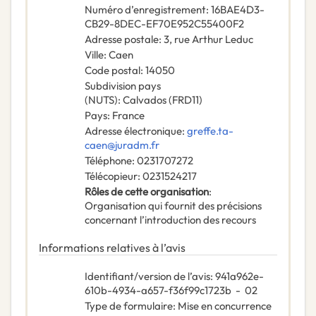
Numéro d’enregistrement
:
16BAE4D3-
CB29-8DEC-EF70E952C55400F2
Adresse postale
:
3, rue Arthur Leduc
Ville
:
Caen
Code postal
:
14050
Subdivision pays
(NUTS)
:
Calvados
(
FRD11
)
Pays
:
France
Adresse électronique
:
greffe.ta-
caen@juradm.fr
Téléphone
:
0231707272
Télécopieur
:
0231524217
Rôles de cette organisation
:
Organisation qui fournit des précisions
concernant l’introduction des recours
Informations relatives à l’avis
Identifiant/version de l’avis
:
941a962e-
610b-4934-a657-f36f99c1723b
-
02
Type de formulaire
:
Mise en concurrence