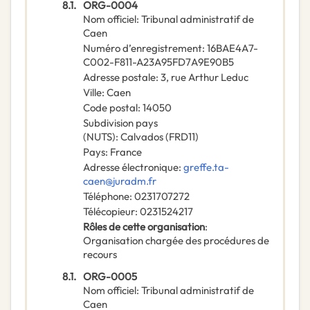
8.1.
ORG-0004
Nom officiel
:
Tribunal administratif de
Caen
Numéro d’enregistrement
:
16BAE4A7-
C002-F811-A23A95FD7A9E90B5
Adresse postale
:
3, rue Arthur Leduc
Ville
:
Caen
Code postal
:
14050
Subdivision pays
(NUTS)
:
Calvados
(
FRD11
)
Pays
:
France
Adresse électronique
:
greffe.ta-
caen@juradm.fr
Téléphone
:
0231707272
Télécopieur
:
0231524217
Rôles de cette organisation
:
Organisation chargée des procédures de
recours
8.1.
ORG-0005
Nom officiel
:
Tribunal administratif de
Caen