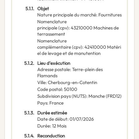
5.1.1.
Objet
Nature principale du marché
:
Fournitures
Nomenclature
principale
(
cpv
):
43210000
Machines de
terrassement
Nomenclature
complémentaire
(
cpv
):
42410000
Matéri
el de levage et de manutention
5.1.2.
Lieu d’exécution
Adresse postale
:
Terre-plein des
Flamands
Ville
:
Cherbourg-en-Cotentin
Code postal
:
50100
Subdivision pays (NUTS)
:
Manche
(
FRD12
)
Pays
:
France
5.1.3.
Durée estimée
Date de début
:
01/07/2026
Durée
:
12
Mois
5.1.4.
Reconduction