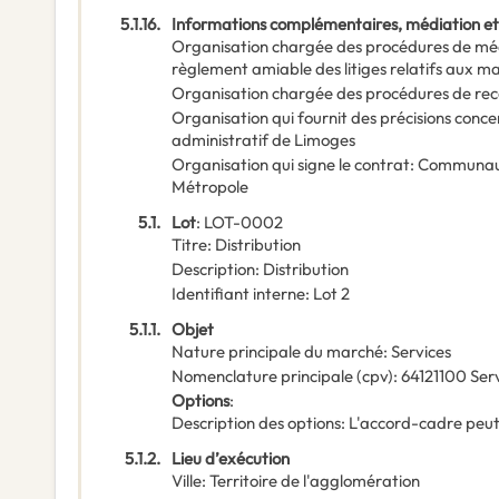
5.1.16.
Informations complémentaires, médiation et
Organisation chargée des procédures de mé
règlement amiable des litiges relatifs aux m
Organisation chargée des procédures de rec
Organisation qui fournit des précisions conce
administratif de Limoges
Organisation qui signe le contrat
:
Communaut
Métropole
5.1.
Lot
:
LOT-0002
Titre
:
Distribution
Description
:
Distribution
Identifiant interne
:
Lot 2
5.1.1.
Objet
Nature principale du marché
:
Services
Nomenclature principale
(
cpv
):
64121100
Serv
Options
:
Description des options
:
L'accord-cadre peut 
5.1.2.
Lieu d’exécution
Ville
:
Territoire de l'agglomération