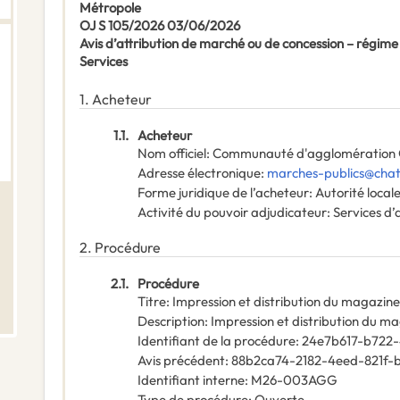
Métropole
OJ S 105/2026 03/06/2026
Avis d’attribution de marché ou de concession – régime
Services
1.
Acheteur
1.1.
Acheteur
Nom officiel
:
Communauté d'agglomération 
Adresse électronique
:
marches-publics@chat
Forme juridique de l’acheteur
:
Autorité local
Activité du pouvoir adjudicateur
:
Services d’
2.
Procédure
2.1.
Procédure
Titre
:
Impression et distribution du magazi
Description
:
Impression et distribution du 
Identifiant de la procédure
:
24e7b617-b722-
Avis précédent
:
88b2ca74-2182-4eed-821f-
Identifiant interne
:
M26-003AGG
Type de procédure
:
Ouverte