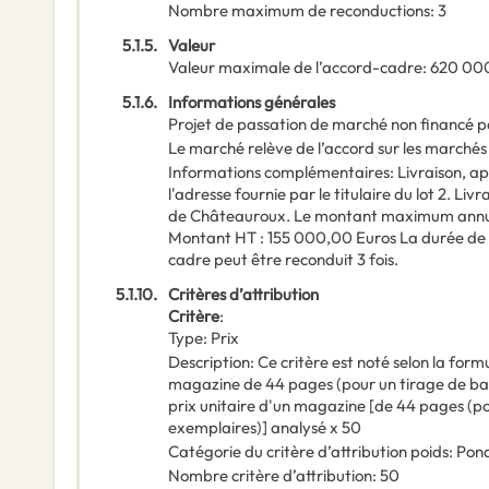
Nombre maximum de reconductions
:
3
5.1.5.
Valeur
Valeur maximale de l’accord-cadre
:
620 00
5.1.6.
Informations générales
Projet de passation de marché non financé p
Le marché relève de l’accord sur les marchés
Informations complémentaires
:
Livraison, a
l'adresse fournie par le titulaire du lot 2. Liv
de Châteauroux. Le montant maximum annuel 
Montant HT : 155 000,00 Euros La durée de l'
cadre peut être reconduit 3 fois.
5.1.10.
Critères d’attribution
Critère
:
Type
:
Prix
Description
:
Ce critère est noté selon la formu
magazine de 44 pages (pour un tirage de bas
prix unitaire d'un magazine [de 44 pages (p
exemplaires)] analysé x 50
Catégorie du critère d’attribution poids
:
Pond
Nombre critère d’attribution
:
50