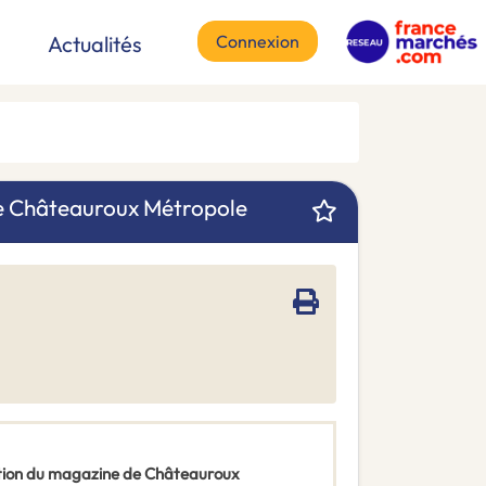
Connexion
Actualités
de Châteauroux Métropole
bution du magazine de Châteauroux