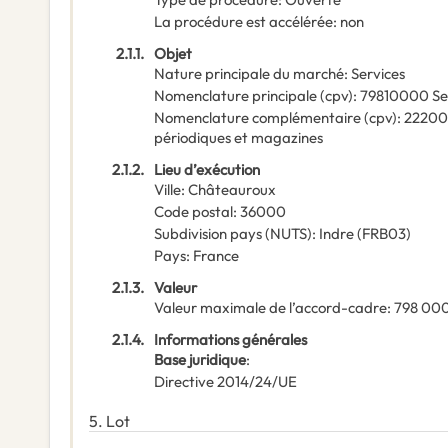
La procédure est accélérée
:
non
2.1.1.
Objet
Nature principale du marché
:
Services
Nomenclature principale
(
cpv
):
79810000
Se
Nomenclature complémentaire
(
cpv
):
2220
périodiques et magazines
2.1.2.
Lieu d’exécution
Ville
:
Châteauroux
Code postal
:
36000
Subdivision pays (NUTS)
:
Indre
(
FRB03
)
Pays
:
France
2.1.3.
Valeur
Valeur maximale de l’accord-cadre
:
798 00
2.1.4.
Informations générales
Base juridique
:
Directive 2014/24/UE
5.
Lot