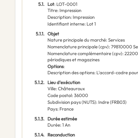
5.1.
Lot
:
LOT-0001
Titre
:
Impression
Description
:
Impression
Identifiant interne
:
Lot 1
5.1.1.
Objet
Nature principale du marché
:
Services
Nomenclature principale
(
cpv
):
79810000
Se
Nomenclature complémentaire
(
cpv
):
2220
périodiques et magazines
Options
:
Description des options
:
L'accord-cadre pourr
5.1.2.
Lieu d’exécution
Ville
:
Châteauroux
Code postal
:
36000
Subdivision pays (NUTS)
:
Indre
(
FRB03
)
Pays
:
France
5.1.3.
Durée estimée
Durée
:
1
An
5.1.4.
Reconduction