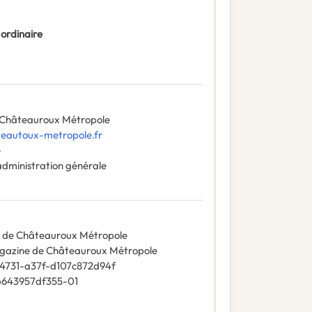
 ordinaire
Châteauroux Métropole
eautoux-metropole.fr
e
administration générale
ne de Châteauroux Métropole
magazine de Châteauroux Métropole
4731-a37f-d107c872d94f
b643957df355-01