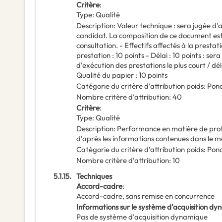
Critère
:
Type
:
Qualité
Description
:
Valeur technique : sera jugée d'
candidat. La composition de ce document est d
consultation. - Effectifs affectés à la prestati
prestation : 10 points - Délai : 10 points : ser
d'exécution des prestations le plus court / dé
Qualité du papier : 10 points
Catégorie du critère d’attribution poids
:
Pond
Nombre critère d’attribution
:
40
Critère
:
Type
:
Qualité
Description
:
Performance en matière de prote
d'après les informations contenues dans le m
Catégorie du critère d’attribution poids
:
Pond
Nombre critère d’attribution
:
10
5.1.15.
Techniques
Accord-cadre
:
Accord-cadre, sans remise en concurrence
Informations sur le système d’acquisition d
Pas de système d’acquisition dynamique