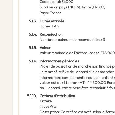
Code postal
:
36000
Subdivision pays (NUTS)
:
Indre
(
FRB03
)
Pays
:
France
5.1.3.
Durée estimée
Durée
:
1
An
5.1.4.
Reconduction
Nombre maximum de reconductions
:
3
5.1.5.
Valeur
Valeur maximale de l’accord-cadre
:
178 00
5.1.6.
Informations générales
Projet de passation de marché non financé p
Le marché relève de l’accord sur les marchés
Informations complémentaires
:
Le montant 
valeur est de : Montant HT : 44 500,00 Euros 
an. L'accord-cadre peut être reconduit 3 fois
5.1.10.
Critères d’attribution
Critère
:
Type
:
Prix
Description
:
Ce critère est noté selon la formu