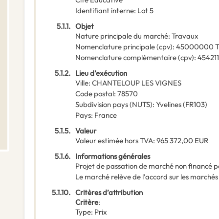
Identifiant interne
:
Lot 5
5.1.1.
Objet
Nature principale du marché
:
Travaux
Nomenclature principale
(
cpv
):
45000000
T
Nomenclature complémentaire
(
cpv
):
454211
5.1.2.
Lieu d’exécution
Ville
:
CHANTELOUP LES VIGNES
Code postal
:
78570
Subdivision pays (NUTS)
:
Yvelines
(
FR103
)
Pays
:
France
5.1.5.
Valeur
Valeur estimée hors TVA
:
965 372,00
EUR
5.1.6.
Informations générales
Projet de passation de marché non financé p
Le marché relève de l’accord sur les marchés
5.1.10.
Critères d’attribution
Critère
:
Type
:
Prix