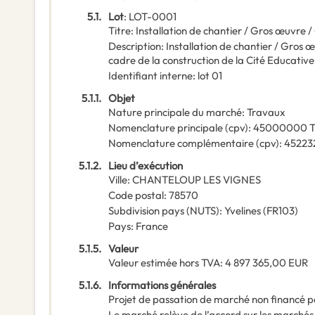
5.1.
Lot
:
LOT-0001
Titre
:
Installation de chantier / Gros œuvre 
Description
:
Installation de chantier / Gros
cadre de la construction de la Cité Educativ
Identifiant interne
:
lot 01
5.1.1.
Objet
Nature principale du marché
:
Travaux
Nomenclature principale
(
cpv
):
45000000
T
Nomenclature complémentaire
(
cpv
):
45223
5.1.2.
Lieu d’exécution
Ville
:
CHANTELOUP LES VIGNES
Code postal
:
78570
Subdivision pays (NUTS)
:
Yvelines
(
FR103
)
Pays
:
France
5.1.5.
Valeur
Valeur estimée hors TVA
:
4 897 365,00
EUR
5.1.6.
Informations générales
Projet de passation de marché non financé p
Le marché relève de l’accord sur les marchés