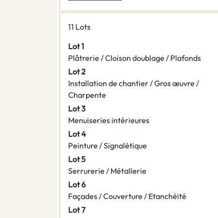
11 Lots
Lot 1
Plâtrerie / Cloison doublage / Plafonds
Lot 2
Installation de chantier / Gros œuvre /
Charpente
Lot 3
Menuiseries intérieures
Lot 4
Peinture / Signalétique
Lot 5
Serrurerie / Métallerie
Lot 6
Façades / Couverture / Etanchéité
Lot 7