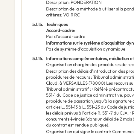
Description
:
PONDERATION
Description de la méthode à utiliser si la po
critères
:
VOIR RC
5.1.15.
Techniques
Accord-cadre
:
Pas d’accord-cadre
Informations sur le système d’acquisition d
Pas de système d’acquisition dynamique
5.1.16.
Informations complémentaires, médiation et
Organisation chargée des procédures de rec
Description des délais d'introduction des pr
procédures de recours : Tribunal administra
Cloud, à VERSAILLES (78000) Les recours sui
Tribunal administratif : • Référé précontractue
551-1 du Code de justice administrative, pouv
procédure de passation jusqu'à la signature 
articles L. 551-13 à L. 551-23 du Code de jus
les délais prévus à l'article R. 551-7 du CJA, •
concurrents évincés (dans un délai de 2 mois 
du contrat est rendue publique).
Organisation qui signe le contrat
:
Commune d