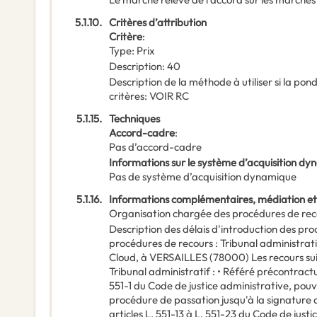
5.1.10.
Critères d’attribution
Critère
:
Type
:
Prix
Description
:
40
Description de la méthode à utiliser si la po
critères
:
VOIR RC
5.1.15.
Techniques
Accord-cadre
:
Pas d’accord-cadre
Informations sur le système d’acquisition d
Pas de système d’acquisition dynamique
5.1.16.
Informations complémentaires, médiation et
Organisation chargée des procédures de rec
Description des délais d'introduction des pr
procédures de recours : Tribunal administra
Cloud, à VERSAILLES (78000) Les recours sui
Tribunal administratif : • Référé précontractue
551-1 du Code de justice administrative, pouv
procédure de passation jusqu'à la signature 
articles L. 551-13 à L. 551-23 du Code de jus