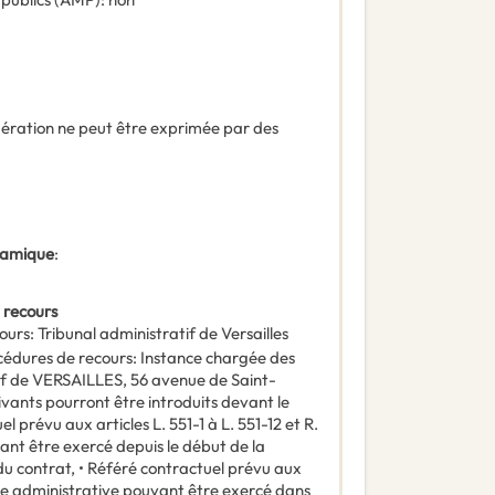
ndération ne peut être exprimée par des
ynamique
:
 recours
ours
:
Tribunal administratif de Versailles
océdures de recours
:
Instance chargée des
tif de VERSAILLES, 56 avenue de Saint-
vants pourront être introduits devant le
l prévu aux articles L. 551-1 à L. 551-12 et R.
ant être exercé depuis le début de la
du contrat, • Référé contractuel prévu aux
tice administrative pouvant être exercé dans