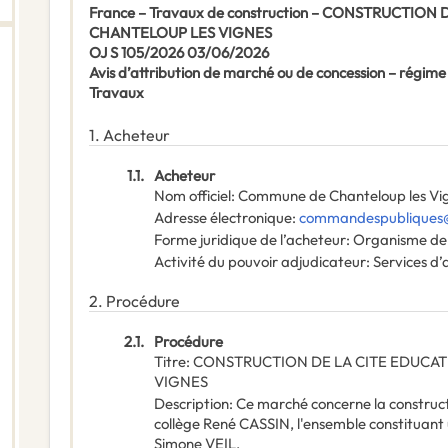
France – Travaux de construction – CONSTRUCTION
CHANTELOUP LES VIGNES
OJ S 105/2026 03/06/2026
Avis d’attribution de marché ou de concession – régime
Travaux
1.
Acheteur
1.1.
Acheteur
Nom officiel
:
Commune de Chanteloup les Vi
Adresse électronique
:
commandespubliques@c
Forme juridique de l’acheteur
:
Organisme de d
Activité du pouvoir adjudicateur
:
Services d’
2.
Procédure
2.1.
Procédure
Titre
:
CONSTRUCTION DE LA CITE EDUCAT
VIGNES
Description
:
Ce marché concerne la constructi
collège René CASSIN, l'ensemble constituan
Simone VEIL.