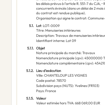
les délais prévus à l'article R. 551-7 du CJA, •
concurrents évincés (dans un délai de 2 mois 
du contrat est rendue publique).
Organisation qui signe le contrat
:
Commune d
5.1.
Lot
:
LOT-0009
Titre
:
Menuiseries intérieures
Description
:
Travaux de menuiseries intérieur
Identifiant interne
:
Lot 09
5.1.1.
Objet
Nature principale du marché
:
Travaux
Nomenclature principale
(
cpv
):
45000000
T
Nomenclature complémentaire
(
cpv
):
45421
5.1.2.
Lieu d’exécution
Ville
:
CHANTELOUP LES VIGNES
Code postal
:
78570
Subdivision pays (NUTS)
:
Yvelines
(
FR103
)
Pays
:
France
5.1.5.
Valeur
Valeur estimée hors TVA
:
668 069,00
EUR