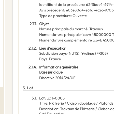
Identifiant de la procédure
:
d2f3bdc4-6914
Avis précédent
:
e03e80d4-e3fd-4c2c-970b
Type de procédure
:
Ouverte
2.1.1.
Objet
Nature principale du marché
:
Travaux
Nomenclature principale
(
cpv
):
45000000
T
Nomenclature complémentaire
(
cpv
):
4500
2.1.2.
Lieu d’exécution
Subdivision pays (NUTS)
:
Yvelines
(
FR103
)
Pays
:
France
2.1.4.
Informations générales
Base juridique
:
Directive 2014/24/UE
5.
Lot
5.1.
Lot
:
LOT-0005
Titre
:
Plâtrerie / Cloison doublage / Plafonds
Description
:
Travaux de Plâtrerie / Cloison d
Cité Educative