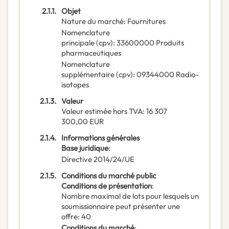
2.1.1.
Objet
Nature du marché
:
Fournitures
Nomenclature
principale
(
cpv
):
33600000
Produits
pharmaceutiques
Nomenclature
supplémentaire
(
cpv
):
09344000
Radio-
isotopes
2.1.3.
Valeur
Valeur estimée hors TVA
:
16 307
300,00
EUR
2.1.4.
Informations générales
Base juridique
:
Directive 2014/24/UE
2.1.5.
Conditions du marché public
Conditions de présentation
:
Nombre maximal de lots pour lesquels un
soumissionnaire peut présenter une
offre
:
40
Conditions du marché
: