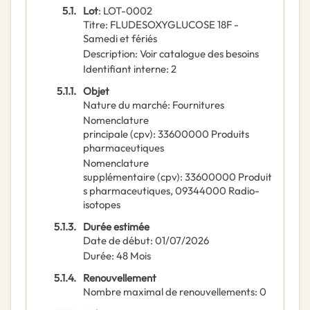
5.1.
Lot
:
LOT-0002
Titre
:
FLUDESOXYGLUCOSE 18F -
Samedi et fériés
Description
:
Voir catalogue des besoins
Identifiant interne
:
2
5.1.1.
Objet
Nature du marché
:
Fournitures
Nomenclature
principale
(
cpv
):
33600000
Produits
pharmaceutiques
Nomenclature
supplémentaire
(
cpv
):
33600000
Produit
s pharmaceutiques
,
09344000
Radio-
isotopes
5.1.3.
Durée estimée
Date de début
:
01/07/2026
Durée
:
48
Mois
5.1.4.
Renouvellement
Nombre maximal de renouvellements
:
0