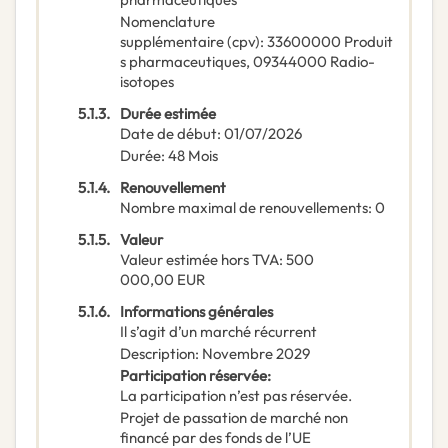
Nomenclature
supplémentaire
(
cpv
):
33600000
Produit
s pharmaceutiques
,
09344000
Radio-
isotopes
5.1.3.
Durée estimée
Date de début
:
01/07/2026
Durée
:
48
Mois
5.1.4.
Renouvellement
Nombre maximal de renouvellements
:
0
5.1.5.
Valeur
Valeur estimée hors TVA
:
500
000,00
EUR
5.1.6.
Informations générales
Il s’agit d’un marché récurrent
Description
:
Novembre 2029
Participation réservée
:
La participation n’est pas réservée.
Projet de passation de marché non
financé par des fonds de l’UE