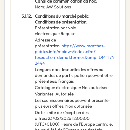
Canal de communication ad hoc
:
Nom
:
AW Solutions
5.1.12.
Conditions du marché public
Conditions de présentation
:
Présentation par voie
électronique
:
Requise
Adresse de
présentation
:
https://www.marches-
publics.info/mpiaws/index.cfm?
fuseaction=demat.termes&amp;IDM=174
2444
Langues dans lesquelles les offres ou
demandes de participation peuvent être
présentées
:
français
Catalogue électronique
:
Non autorisée
Variantes
:
Autorisée
Les soumissionnaires peuvent présenter
plusieurs offres
:
Non autorisée
Date limite de réception des
offres
:
23/02/2026
12:00:00
(UTC+01:00) Heure de l'Europe centrale,
heure d'été de l'Europe occidentale