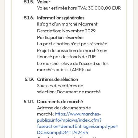
5.1.5.
Valeur
Valeur estimée hors TVA
:
30 000,00
EUR
5.1.6.
Informations générales
Il s’agit d’un marché récurrent
Description
:
Novembre 2029
Participation réservée
:
La participation n’est pas réservée.
Projet de passation de marché non
financé par des fonds de l’UE
Le marché relève de l’accord sur les
marchés publics (AMP)
:
oui
5.1.9.
Critères de sélection
Sources des critères de
sélection
:
Document de marché
5.1.11.
Documents de marché
Adresse des documents de
marché
:
https://www.marches-
publics.info/mpiaws/index.cfm?
fuseaction=dematEnt.login&amp;type=
DCE&amp;IDM=1742444