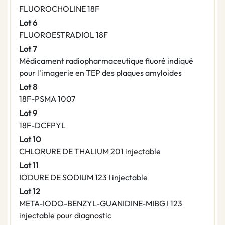
FLUOROCHOLINE 18F
Lot 6
FLUOROESTRADIOL 18F
Lot 7
Médicament radiopharmaceutique fluoré indiqué
pour l'imagerie en TEP des plaques amyloides
Lot 8
18F-PSMA 1007
Lot 9
18F-DCFPYL
Lot 10
CHLORURE DE THALIUM 201 injectable
Lot 11
IODURE DE SODIUM 123 I injectable
Lot 12
META-IODO-BENZYL-GUANIDINE-MIBG I 123
injectable pour diagnostic