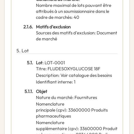
Nombre maximal de lots pouvant être
attribués à un soumissionnaire dans le
cadre de marchés
:
40
2.1.6.
Motifs d’exclusion
Sources des motifs d'exclusion
:
Document
de marché
5.
Lot
5.1.
Lot
:
LOT-0001
Titre
:
FLUDESOXYGLUCOSE 18F
Description
:
Voir catalogue des besoins
Identifiant interne
:
1
5.1.1.
Objet
Nature du marché
:
Fournitures
Nomenclature
principale
(
cpv
):
33600000
Produits
pharmaceutiques
Nomenclature
supplémentaire
(
cpv
):
33600000
Produit