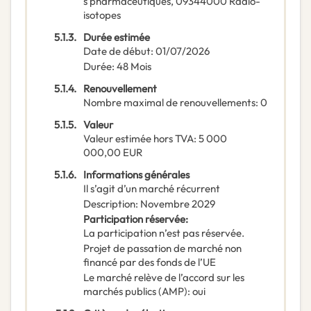
s pharmaceutiques
,
09344000
Radio-
isotopes
5.1.3.
Durée estimée
Date de début
:
01/07/2026
Durée
:
48
Mois
5.1.4.
Renouvellement
Nombre maximal de renouvellements
:
0
5.1.5.
Valeur
Valeur estimée hors TVA
:
5 000
000,00
EUR
5.1.6.
Informations générales
Il s’agit d’un marché récurrent
Description
:
Novembre 2029
Participation réservée
:
La participation n’est pas réservée.
Projet de passation de marché non
financé par des fonds de l’UE
Le marché relève de l’accord sur les
marchés publics (AMP)
:
oui