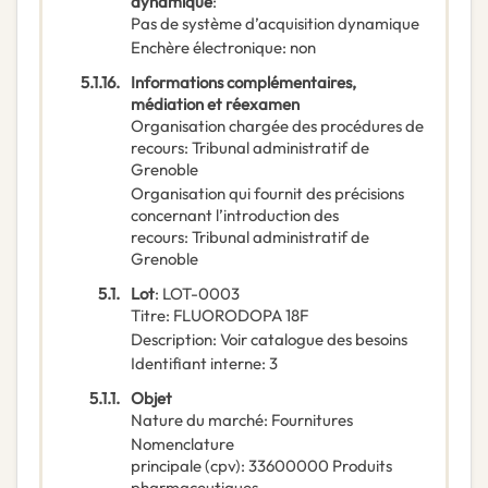
dynamique
:
Pas de système d’acquisition dynamique
Enchère électronique
:
non
5.1.16.
Informations complémentaires,
médiation et réexamen
Organisation chargée des procédures de
recours
:
Tribunal administratif de
Grenoble
Organisation qui fournit des précisions
concernant l’introduction des
recours
:
Tribunal administratif de
Grenoble
5.1.
Lot
:
LOT-0003
Titre
:
FLUORODOPA 18F
Description
:
Voir catalogue des besoins
Identifiant interne
:
3
5.1.1.
Objet
Nature du marché
:
Fournitures
Nomenclature
principale
(
cpv
):
33600000
Produits
pharmaceutiques