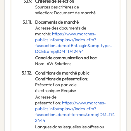
5.1.9.
Critères de sélection
Sources des critères de
sélection
:
Document de marché
5.1.11.
Documents de marché
Adresse des documents de
marché
:
https://www.marches-
publics.info/mpiaws/index.cfm?
fuseaction=dematEnt.login&amp;type=
DCE&amp;IDM=1742444
Canal de communication ad hoc
:
Nom
:
AW Solutions
5.1.12.
Conditions du marché public
Conditions de présentation
:
Présentation par voie
électronique
:
Requise
Adresse de
présentation
:
https://www.marches-
publics.info/mpiaws/index.cfm?
fuseaction=demat.termes&amp;IDM=174
2444
Langues dans lesquelles les offres ou