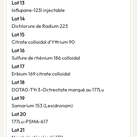
Lot 13
Ioflupane-123I injectable
Lot 14
Dichlorure de Radium 223
Lot 15
Citrate colloidal d'Yttrium 90
Lot 16
Sulfure de rhénium 186 colloidal
Lot 17
Erbium 169 citrate colloidal
Lot 18
DOTA0-TYr3-Octreotate marqué au 177Lu
Lot 19
Samarium 153 (Lexidronam)
Lot 20
177Lu-PSMA-617
Lot 21