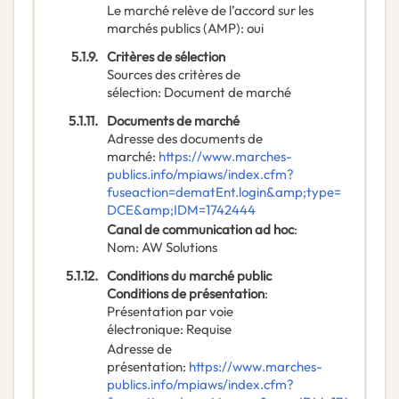
Le marché relève de l’accord sur les
marchés publics (AMP)
:
oui
5.1.9.
Critères de sélection
Sources des critères de
sélection
:
Document de marché
5.1.11.
Documents de marché
Adresse des documents de
marché
:
https://www.marches-
publics.info/mpiaws/index.cfm?
fuseaction=dematEnt.login&amp;type=
DCE&amp;IDM=1742444
Canal de communication ad hoc
:
Nom
:
AW Solutions
5.1.12.
Conditions du marché public
Conditions de présentation
:
Présentation par voie
électronique
:
Requise
Adresse de
présentation
:
https://www.marches-
publics.info/mpiaws/index.cfm?