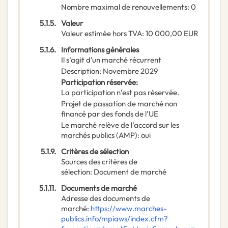
Nombre maximal de renouvellements
:
0
5.1.5.
Valeur
Valeur estimée hors TVA
:
10 000,00
EUR
5.1.6.
Informations générales
Il s’agit d’un marché récurrent
Description
:
Novembre 2029
Participation réservée
:
La participation n’est pas réservée.
Projet de passation de marché non
financé par des fonds de l’UE
Le marché relève de l’accord sur les
marchés publics (AMP)
:
oui
5.1.9.
Critères de sélection
Sources des critères de
sélection
:
Document de marché
5.1.11.
Documents de marché
Adresse des documents de
marché
:
https://www.marches-
publics.info/mpiaws/index.cfm?