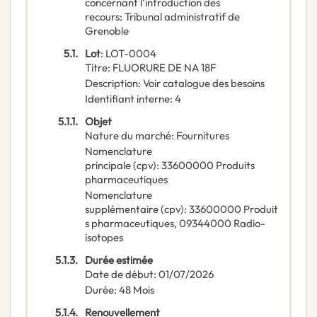
concernant l’introduction des
recours
:
Tribunal administratif de
Grenoble
5.1.
Lot
:
LOT-0004
Titre
:
FLUORURE DE NA 18F
Description
:
Voir catalogue des besoins
Identifiant interne
:
4
5.1.1.
Objet
Nature du marché
:
Fournitures
Nomenclature
principale
(
cpv
):
33600000
Produits
pharmaceutiques
Nomenclature
supplémentaire
(
cpv
):
33600000
Produit
s pharmaceutiques
,
09344000
Radio-
isotopes
5.1.3.
Durée estimée
Date de début
:
01/07/2026
Durée
:
48
Mois
5.1.4.
Renouvellement