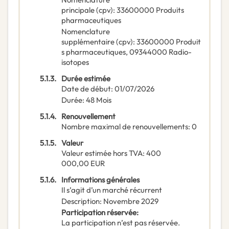
principale
(
cpv
):
33600000
Produits
pharmaceutiques
Nomenclature
supplémentaire
(
cpv
):
33600000
Produit
s pharmaceutiques
,
09344000
Radio-
isotopes
5.1.3.
Durée estimée
Date de début
:
01/07/2026
Durée
:
48
Mois
5.1.4.
Renouvellement
Nombre maximal de renouvellements
:
0
5.1.5.
Valeur
Valeur estimée hors TVA
:
400
000,00
EUR
5.1.6.
Informations générales
Il s’agit d’un marché récurrent
Description
:
Novembre 2029
Participation réservée
:
La participation n’est pas réservée.