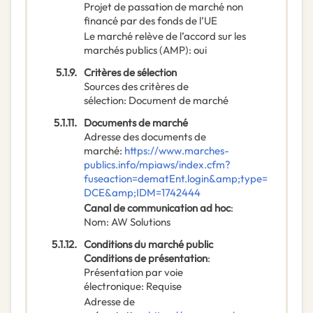
Projet de passation de marché non
financé par des fonds de l’UE
Le marché relève de l’accord sur les
marchés publics (AMP)
:
oui
5.1.9.
Critères de sélection
Sources des critères de
sélection
:
Document de marché
5.1.11.
Documents de marché
Adresse des documents de
marché
:
https://www.marches-
publics.info/mpiaws/index.cfm?
fuseaction=dematEnt.login&amp;type=
DCE&amp;IDM=1742444
Canal de communication ad hoc
:
Nom
:
AW Solutions
5.1.12.
Conditions du marché public
Conditions de présentation
:
Présentation par voie
électronique
:
Requise
Adresse de