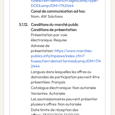
fuseaction=dematEnt.login&amp;type=
DCE&amp;IDM=1742444
Canal de communication ad hoc
:
Nom
:
AW Solutions
5.1.12.
Conditions du marché public
Conditions de présentation
:
Présentation par voie
électronique
:
Requise
Adresse de
présentation
:
https://www.marches-
publics.info/mpiaws/index.cfm?
fuseaction=demat.termes&amp;IDM=174
2444
Langues dans lesquelles les offres ou
demandes de participation peuvent être
présentées
:
français
Catalogue électronique
:
Non autorisée
Variantes
:
Autorisée
Les soumissionnaires peuvent présenter
plusieurs offres
:
Non autorisée
Date limite de réception des
offres
:
23/02/2026
12:00:00