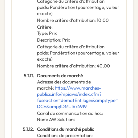
Catégorie du critère d’attribution
poids
:
Pondération (pourcentage, valeur
exacte)
Nombre critère d’attribution
:
10,00
Critère
:
Type
:
Prix
Description
:
Prix
Catégorie du critère d’attribution
poids
:
Pondération (pourcentage, valeur
exacte)
Nombre critère d’attribution
:
40,00
5.1.11.
Documents de marché
Adresse des documents de
marché
:
https://www.marches-
publics.info/mpiaws/index.cfm?
fuseaction=dematEnt.login&amp;type=
DCE&amp;IDM=1674919
Canal de communication ad hoc
:
Nom
:
AW Solutions
5.1.12.
Conditions du marché public
Conditions de présentation
: