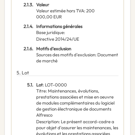
2.1.3.
Valeur
Valeur estimée hors TVA
:
200
000,00
EUR
2.1.4.
Informations générales
Base juridique
:
Directive 2014/24/UE
2.1.6.
Motifs d’exclusion
Sources des motifs d'exclusion
:
Document
de marché
5.
Lot
5.1.
Lot
:
LOT-0000
Titre
:
Maintenances, évolutions,
prestations associées et mise en oeuvre
de modules complémentaires du logiciel
de gestion électronique de documents
Alfresco
Description
:
Le présent accord-cadre a
pour objet d'assurer les maintenances, les
évolutions et les prestations associées