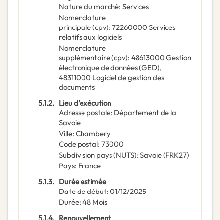
Nature du marché
:
Services
Nomenclature
principale
(
cpv
):
72260000
Services
relatifs aux logiciels
Nomenclature
supplémentaire
(
cpv
):
48613000
Gestion
électronique de données (GED)
,
48311000
Logiciel de gestion des
documents
5.1.2.
Lieu d’exécution
Adresse postale
:
Département de la
Savoie
Ville
:
Chambery
Code postal
:
73000
Subdivision pays (NUTS)
:
Savoie
(
FRK27
)
Pays
:
France
5.1.3.
Durée estimée
Date de début
:
01/12/2025
Durée
:
48
Mois
5.1.4.
Renouvellement