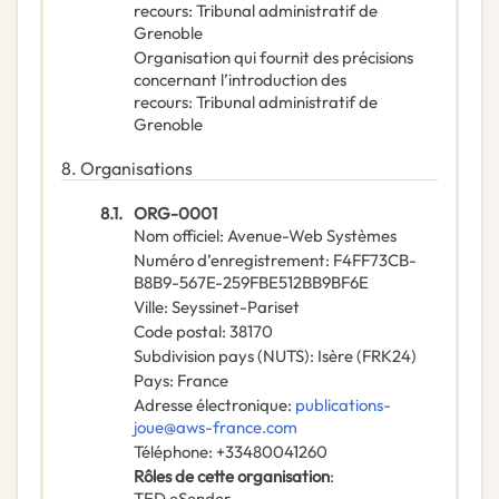
recours
:
Tribunal administratif de
Grenoble
Organisation qui fournit des précisions
concernant l’introduction des
recours
:
Tribunal administratif de
Grenoble
8.
Organisations
8.1.
ORG-0001
Nom officiel
:
Avenue-Web Systèmes
Numéro d’enregistrement
:
F4FF73CB-
B8B9-567E-259FBE512BB9BF6E
Ville
:
Seyssinet-Pariset
Code postal
:
38170
Subdivision pays (NUTS)
:
Isère
(
FRK24
)
Pays
:
France
Adresse électronique
:
publications-
joue@aws-france.com
Téléphone
:
+33480041260
Rôles de cette organisation
:
TED eSender