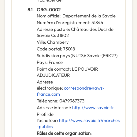
8.1.
ORG-0002
Nom officiel
:
Département de la Savoie
Numéro d’enregistrement
:
51844
Adresse postale
:
Château des Ducs de
Savoie Cs 31802
Ville
:
Chambery
Code postal
:
73018
Subdivision pays (NUTS)
:
Savoie
(
FRK27
)
Pays
:
France
Point de contact
:
LE POUVOIR
ADJUDICATEUR
Adresse
électronique
:
correspondre@aws-
france.com
Téléphone
:
0479967373
Adresse internet
:
http://www.savoie.fr
Profil de
l’acheteur
:
http://www.savoie.fr/marches
-publics
Rôles de cette organisation
: