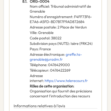
8.1.
ORG-0004
Nom officiel
:
Tribunal administratif de
Grenoble
Numéro d’enregistrement
:
F4FF73F6-
E7A6-A5FD-BD7B17F9AD872684
Adresse postale
:
2 Place de Verdun
Ville
:
Grenoble
Code postal
:
38022
Subdivision pays (NUTS)
:
Isère
(
FRK24
)
Pays
:
France
Adresse électronique
:
greffe.ta-
grenoble@juradm.fr
Téléphone
:
0476429000
Télécopieur
:
0476422269
Adresse
internet
:
https://www.telerecours.fr
Rôles de cette organisation
:
Organisation qui fournit des précisions
concernant l’introduction des recours
Informations relatives à l’avis