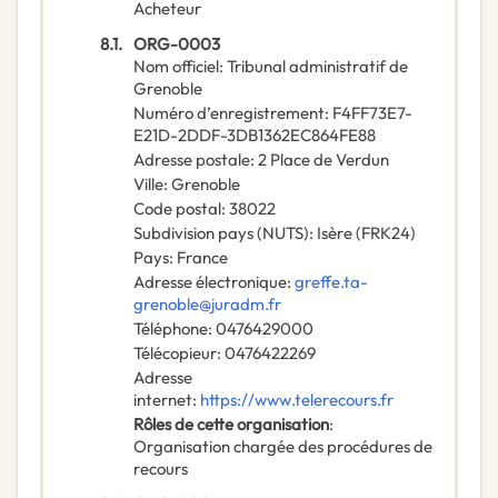
Acheteur
8.1.
ORG-0003
Nom officiel
:
Tribunal administratif de
Grenoble
Numéro d’enregistrement
:
F4FF73E7-
E21D-2DDF-3DB1362EC864FE88
Adresse postale
:
2 Place de Verdun
Ville
:
Grenoble
Code postal
:
38022
Subdivision pays (NUTS)
:
Isère
(
FRK24
)
Pays
:
France
Adresse électronique
:
greffe.ta-
grenoble@juradm.fr
Téléphone
:
0476429000
Télécopieur
:
0476422269
Adresse
internet
:
https://www.telerecours.fr
Rôles de cette organisation
:
Organisation chargée des procédures de
recours