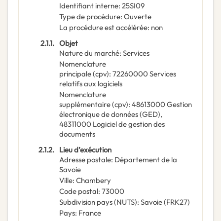
Identifiant interne
:
25SI09
Type de procédure
:
Ouverte
La procédure est accélérée
:
non
2.1.1.
Objet
Nature du marché
:
Services
Nomenclature
principale
(
cpv
):
72260000
Services
relatifs aux logiciels
Nomenclature
supplémentaire
(
cpv
):
48613000
Gestion
électronique de données (GED)
,
48311000
Logiciel de gestion des
documents
2.1.2.
Lieu d’exécution
Adresse postale
:
Département de la
Savoie
Ville
:
Chambery
Code postal
:
73000
Subdivision pays (NUTS)
:
Savoie
(
FRK27
)
Pays
:
France