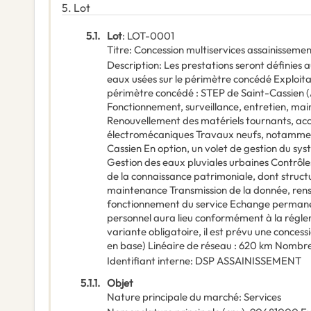
5.
Lot
5.1.
Lot
:
LOT-0001
Titre
:
Concession multiservices assainissem
Description
:
Les prestations seront définies 
eaux usées sur le périmètre concédé Exploitat
périmètre concédé : STEP de Saint-Cassien
Fonctionnement, surveillance, entretien, m
Renouvellement des matériels tournants, ac
électromécaniques Travaux neufs, notamment
Cassien En option, un volet de gestion du sys
Gestion des eaux pluviales urbaines Contrôle
de la connaissance patrimoniale, dont struct
maintenance Transmission de la donnée, rense
fonctionnement du service Echange permane
personnel aura lieu conformément à la régle
variante obligatoire, il est prévu une conces
en base) Linéaire de réseau : 620 km Nombre
Identifiant interne
:
DSP ASSAINISSEMENT
5.1.1.
Objet
Nature principale du marché
:
Services