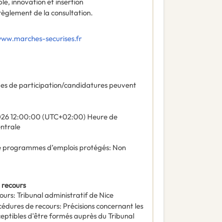
, innovation et insertion
 règlement de la consultation.
www.marches-securises.fr
des de participation/candidatures peuvent
026
12:00:00 (UTC+02:00) Heure de
entrale
 de programmes d’emplois protégés
:
Non
 recours
ours
:
Tribunal administratif de Nice
océdures de recours
:
Précisions concernant les
ceptibles d'être formés auprès du Tribunal