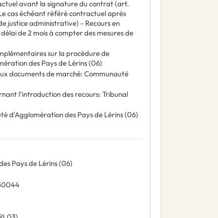
ctuel avant la signature du contrat (art.
- Le cas échéant référé contractuel après
de justice administrative) - Recours en
un délai de 2 mois à compter des mesures de
omplémentaires sur la procédure de
ration des Pays de Lérins (06)
e aux documents de marché
:
Communauté
rnant l’introduction des recours
:
Tribunal
 d'Agglomération des Pays de Lérins (06)
s Pays de Lérins (06)
S 50044
RL03
)