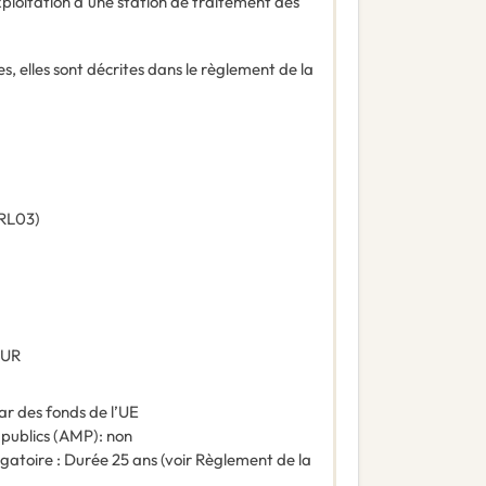
ploitation d'une station de traitement des
s, elles sont décrites dans le règlement de la
RL03
)
EUR
ar des fonds de l’UE
 publics (AMP)
:
non
igatoire : Durée 25 ans (voir Règlement de la