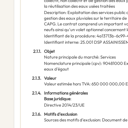
collectif, non collectif et de gestion des eau
la réutilisation des eaux usées traitées
Description
:
Exploitation des services public d
gestion des eaux pluviales sur le territoire 
CAPG. Le contrat comprend un important vole
neufs ainsi qu'un volet optionnel concernant l
Identifiant de la procédure
:
4a13713b-6c99-
Identifiant interne
:
25.001 DSP ASSAINISS
2.1.1.
Objet
Nature principale du marché
:
Services
Nomenclature principale
(
cpv
):
90481000
Ex
eaux d'égout
2.1.3.
Valeur
Valeur estimée hors TVA
:
650 000 000,00
2.1.4.
Informations générales
Base juridique
:
Directive 2014/23/UE
2.1.6.
Motifs d’exclusion
Sources des motifs d'exclusion
:
Document de