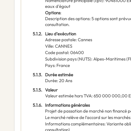
Nomenclature principale
(
cpv
):
90481000
Ex
eaux d'égout
Options
:
Description des options
:
5 options sont prévue
consultation.
5.1.2.
Lieu d’exécution
Adresse postale
:
Cannes
Ville
:
CANNES
Code postal
:
06400
Subdivision pays (NUTS)
:
Alpes-Maritimes
(
F
Pays
:
France
5.1.3.
Durée estimée
Durée
:
20
Ans
5.1.5.
Valeur
Valeur estimée hors TVA
:
650 000 000,00
5.1.6.
Informations générales
Projet de passation de marché non financé p
Le marché relève de l’accord sur les marchés
Informations complémentaires
:
Variante obl
consultation)