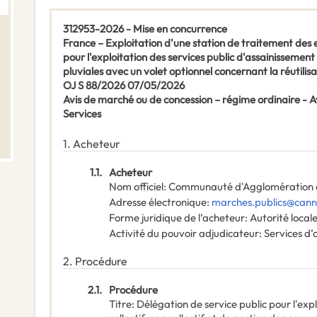
312953-2026 - Mise en concurrence
France – Exploitation d'une station de traitement des 
pour l'exploitation des services public d'assainissement 
pluviales avec un volet optionnel concernant la réutilis
OJ S 88/2026 07/05/2026
Avis de marché ou de concession – régime ordinaire -
Services
1.
Acheteur
1.1.
Acheteur
Nom officiel
:
Communauté d'Agglomération de
Adresse électronique
:
marches.publics@canne
Forme juridique de l’acheteur
:
Autorité local
Activité du pouvoir adjudicateur
:
Services d’
2.
Procédure
2.1.
Procédure
Titre
:
Délégation de service public pour l'exp