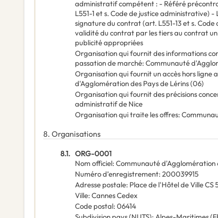
administratif compétent : - Référé précontra
L551-1 et s. Code de justice administrative) 
signature du contrat (art. L551-13 et s. Code 
validité du contrat par les tiers au contrat 
publicité appropriées
Organisation qui fournit des informations c
passation de marché
:
Communauté d'Agglomé
Organisation qui fournit un accès hors lign
d'Agglomération des Pays de Lérins (06)
Organisation qui fournit des précisions conce
administratif de Nice
Organisation qui traite les offres
:
Communauté
8.
Organisations
8.1.
ORG-0001
Nom officiel
:
Communauté d'Agglomération de
Numéro d’enregistrement
:
200039915
Adresse postale
:
Place de l'Hôtel de Ville C
Ville
:
Cannes Cedex
Code postal
:
06414
Subdivision pays (NUTS)
:
Alpes-Maritimes
(
F