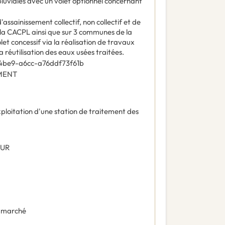
x pluviales avec un volet optionnel concernant
'assainissement collectif, non collectif et de
de la CACPL ainsi que sur 3 communes de la
t concessif via la réalisation de travaux
a réutilisation des eaux usées traitées.
4be9-a6cc-a76ddf73f61b
EMENT
ploitation d'une station de traitement des
EUR
 marché