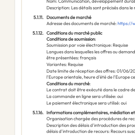
Nom
:
Communication, développement durable
Description
:
Les détails sont précisés dans le
5.1.11.
Documents de marché
Adresse des documents de marché
:
https://
5.1.12.
Conditions du marché public
Conditions de soumission
:
Soumission par voie électronique
:
Requise
Langues dans lesquelles les offres ou deman
être présentées
:
français
Variantes
:
Requise
Date limite de réception des offres
:
01/06/2
l'Europe orientale, heure d'été de l'Europe c
Conditions du marché
:
Le contrat doit être exécuté dans le cadre
La commande en ligne sera utilisée
:
oui
Le paiement électronique sera utilisé
:
oui
5.1.16.
Informations complémentaires, médiation et
Organisation chargée des procédures de rec
Description des délais d'introduction des pr
délais d'introduction de recours: Recours sus