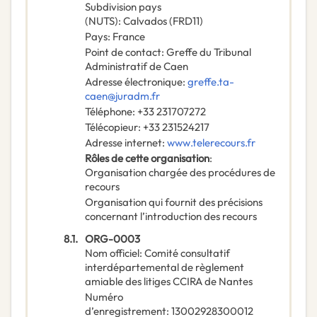
Subdivision pays
(NUTS)
:
Calvados
(
FRD11
)
Pays
:
France
Point de contact
:
Greffe du Tribunal
Administratif de Caen
Adresse électronique
:
greffe.ta-
caen@juradm.fr
Téléphone
:
+33 231707272
Télécopieur
:
+33 231524217
Adresse internet
:
www.telerecours.fr
Rôles de cette organisation
:
Organisation chargée des procédures de
recours
Organisation qui fournit des précisions
concernant l’introduction des recours
8.1.
ORG-0003
Nom officiel
:
Comité consultatif
interdépartemental de règlement
amiable des litiges CCIRA de Nantes
Numéro
d’enregistrement
:
13002928300012