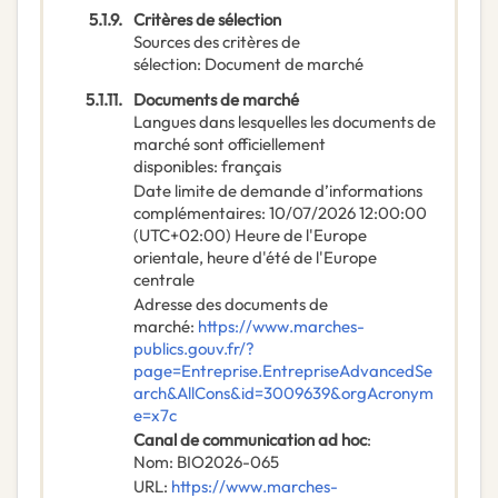
5.1.9.
Critères de sélection
Sources des critères de
sélection
:
Document de marché
5.1.11.
Documents de marché
Langues dans lesquelles les documents de
marché sont officiellement
disponibles
:
français
Date limite de demande d’informations
complémentaires
:
10/07/2026
12:00:00
(UTC+02:00) Heure de l'Europe
orientale, heure d'été de l'Europe
centrale
Adresse des documents de
marché
:
https://www.marches-
publics.gouv.fr/?
page=Entreprise.EntrepriseAdvancedSe
arch&AllCons&id=3009639&orgAcronym
e=x7c
Canal de communication ad hoc
:
Nom
:
BIO2026-065
URL
:
https://www.marches-