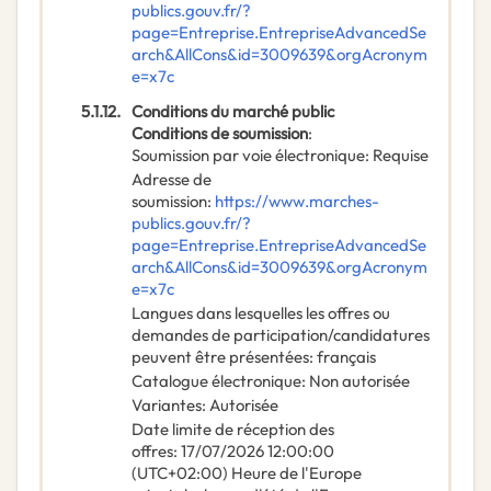
publics.gouv.fr/?
page=Entreprise.EntrepriseAdvancedSe
arch&AllCons&id=3009639&orgAcronym
e=x7c
5.1.12.
Conditions du marché public
Conditions de soumission
:
Soumission par voie électronique
:
Requise
Adresse de
soumission
:
https://www.marches-
publics.gouv.fr/?
page=Entreprise.EntrepriseAdvancedSe
arch&AllCons&id=3009639&orgAcronym
e=x7c
Langues dans lesquelles les offres ou
demandes de participation/candidatures
peuvent être présentées
:
français
Catalogue électronique
:
Non autorisée
Variantes
:
Autorisée
Date limite de réception des
offres
:
17/07/2026
12:00:00
(UTC+02:00) Heure de l'Europe