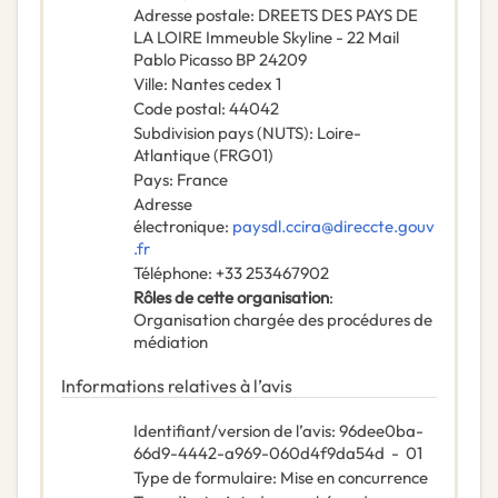
Adresse postale
:
DREETS DES PAYS DE
LA LOIRE Immeuble Skyline - 22 Mail
Pablo Picasso BP 24209
Ville
:
Nantes cedex 1
Code postal
:
44042
Subdivision pays (NUTS)
:
Loire-
Atlantique
(
FRG01
)
Pays
:
France
Adresse
électronique
:
paysdl.ccira@direccte.gouv
.fr
Téléphone
:
+33 253467902
Rôles de cette organisation
:
Organisation chargée des procédures de
médiation
Informations relatives à l’avis
Identifiant/version de l’avis
:
96dee0ba-
66d9-4442-a969-060d4f9da54d
-
01
Type de formulaire
:
Mise en concurrence