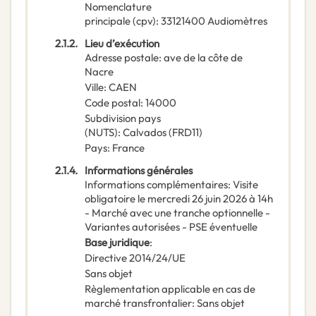
Nomenclature
principale
(
cpv
):
33121400
Audiomètres
2.1.2.
Lieu d’exécution
Adresse postale
:
ave de la côte de
Nacre
Ville
:
CAEN
Code postal
:
14000
Subdivision pays
(NUTS)
:
Calvados
(
FRD11
)
Pays
:
France
2.1.4.
Informations générales
Informations complémentaires
:
Visite
obligatoire le mercredi 26 juin 2026 à 14h
- Marché avec une tranche optionnelle -
Variantes autorisées - PSE éventuelle
Base juridique
:
Directive 2014/24/UE
Sans objet
Règlementation applicable en cas de
marché transfrontalier
:
Sans objet