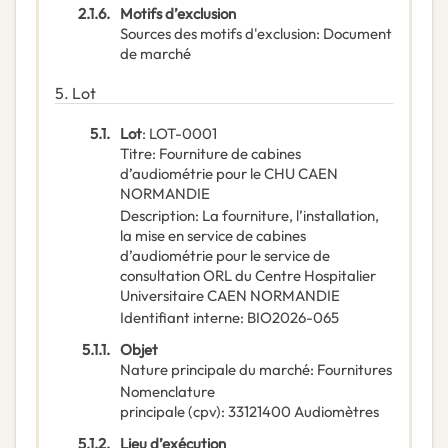
2.1.6.
Motifs d’exclusion
Sources des motifs d'exclusion
:
Document
de marché
5.
Lot
5.1.
Lot
:
LOT-0001
Titre
:
Fourniture de cabines
d’audiométrie pour le CHU CAEN
NORMANDIE
Description
:
La fourniture, l’installation,
la mise en service de cabines
d’audiométrie pour le service de
consultation ORL du Centre Hospitalier
Universitaire CAEN NORMANDIE
Identifiant interne
:
BIO2026-065
5.1.1.
Objet
Nature principale du marché
:
Fournitures
Nomenclature
principale
(
cpv
):
33121400
Audiomètres
5.1.2.
Lieu d’exécution