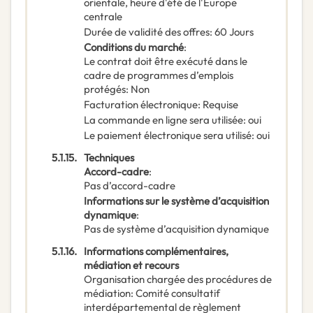
orientale, heure d'été de l'Europe
centrale
Durée de validité des offres
:
60
Jours
Conditions du marché
:
Le contrat doit être exécuté dans le
cadre de programmes d’emplois
protégés
:
Non
Facturation électronique
:
Requise
La commande en ligne sera utilisée
:
oui
Le paiement électronique sera utilisé
:
oui
5.1.15.
Techniques
Accord-cadre
:
Pas d’accord-cadre
Informations sur le système d’acquisition
dynamique
:
Pas de système d’acquisition dynamique
5.1.16.
Informations complémentaires,
médiation et recours
Organisation chargée des procédures de
médiation
:
Comité consultatif
interdépartemental de règlement