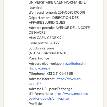
UNIVERSITAIRE CAEN NORMANDIE
Numéro
d’enregistrement
:
26140093100018
Département
:
DIRECTION DES
AFFAIRES JURIDIQUES
Adresse postale
:
AVENUE DE LA COTE
DE NACRE
Ville
:
CAEN CEDEX 9
Code postal
:
14033
Subdivision pays
(NUTS)
:
Calvados
(
FRD11
)
Pays
:
France
Adresse électronique
:
rizzottodossin-
l@chu-caen.fr
Téléphone
:
+33 2 31 06 48 85
Adresse internet
:
https://www.chu-
caen.fr/
Adresse URL pour l'échange
d'informations
:
https://www.marches-
publics.gouv.fr/entreprise
Profil de