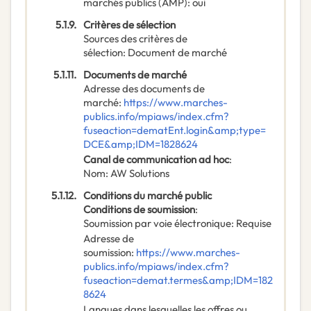
marchés publics (AMP)
:
oui
5.1.9.
Critères de sélection
Sources des critères de
sélection
:
Document de marché
5.1.11.
Documents de marché
Adresse des documents de
marché
:
https://www.marches-
publics.info/mpiaws/index.cfm?
fuseaction=dematEnt.login&amp;type=
DCE&amp;IDM=1828624
Canal de communication ad hoc
:
Nom
:
AW Solutions
5.1.12.
Conditions du marché public
Conditions de soumission
:
Soumission par voie électronique
:
Requise
Adresse de
soumission
:
https://www.marches-
publics.info/mpiaws/index.cfm?
fuseaction=demat.termes&amp;IDM=182
8624
Langues dans lesquelles les offres ou