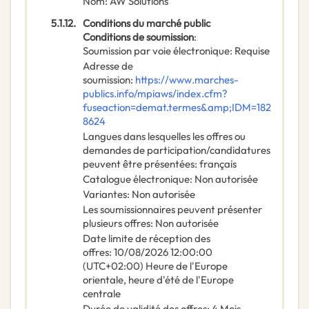
Nom
:
AW Solutions
5.1.12.
Conditions du marché public
Conditions de soumission
:
Soumission par voie électronique
:
Requise
Adresse de
soumission
:
https://www.marches-
publics.info/mpiaws/index.cfm?
fuseaction=demat.termes&amp;IDM=182
8624
Langues dans lesquelles les offres ou
demandes de participation/candidatures
peuvent être présentées
:
français
Catalogue électronique
:
Non autorisée
Variantes
:
Non autorisée
Les soumissionnaires peuvent présenter
plusieurs offres
:
Non autorisée
Date limite de réception des
offres
:
10/08/2026
12:00:00
(UTC+02:00) Heure de l'Europe
orientale, heure d'été de l'Europe
centrale
Durée de validité des offres
:
4
Mois