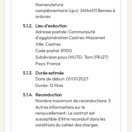
Nomenclature
complémentaire
(
cpv
):
34144511
Bennes à
ordures
5.1.2.
Lieu d’exécution
Adresse postale
:
Communauté
d'agglomération Castres-Mazamet
Ville
:
Castres
Code postal
:
81100
Subdivision pays (NUTS)
:
Tarn
(
FRJ27
)
Pays
:
France
5.1.3.
Durée estimée
Date de début
:
01/01/2027
Durée
:
12
Mois
5.1.4.
Reconduction
Nombre maximum de reconductions
:
3
Autres informations sur le
renouvellement
:
Le contrat est
susceptible d'être reconduit dans les
conditions du cahier des charges