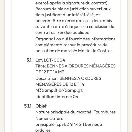
exercé après la signature du contrat).
Recours de pleine juridiction ouvert aux
tiers justifiant d'un intérêt lésé, et
pouvant être exercé dans les deux mois
suivant la date à laquelle la conclusion du
contrat est rendue publique
Organisation qui fournit des informations
complémentaires sur la procédure de
passation de marché
:
Mairie de Castres
5.1.
Lot
:
LOT-0004
Titre
:
BENNES A ORDURES MÉNAGÈRES
DE 12 ET 14 M3
Description
:
BENNES A ORDURES
MÉNAGÈRES DE 12 ET 14
M3&amp;lt;br/&amp;gt;
Identifiant interne
:
04
5.1.1.
Objet
Nature principale du marché
:
Fournitures
Nomenclature
principale
(
cpv
):
34144511
Bennes à
ordures