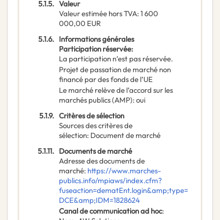
5.1.5.
Valeur
Valeur estimée hors TVA
:
1 600
000,00
EUR
5.1.6.
Informations générales
Participation réservée
:
La participation n’est pas réservée.
Projet de passation de marché non
financé par des fonds de l’UE
Le marché relève de l’accord sur les
marchés publics (AMP)
:
oui
5.1.9.
Critères de sélection
Sources des critères de
sélection
:
Document de marché
5.1.11.
Documents de marché
Adresse des documents de
marché
:
https://www.marches-
publics.info/mpiaws/index.cfm?
fuseaction=dematEnt.login&amp;type=
DCE&amp;IDM=1828624
Canal de communication ad hoc
: