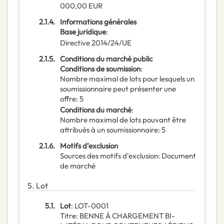
000,00
EUR
2.1.4.
Informations générales
Base juridique
:
Directive 2014/24/UE
2.1.5.
Conditions du marché public
Conditions de soumission
:
Nombre maximal de lots pour lesquels un
soumissionnaire peut présenter une
offre
:
5
Conditions du marché
:
Nombre maximal de lots pouvant être
attribués à un soumissionnaire
:
5
2.1.6.
Motifs d’exclusion
Sources des motifs d'exclusion
:
Document
de marché
5.
Lot
5.1.
Lot
:
LOT-0001
Titre
:
BENNE À CHARGEMENT BI-