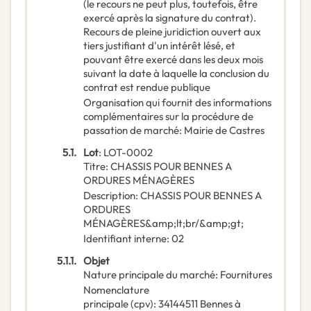
(le recours ne peut plus, toutefois, être
exercé après la signature du contrat).
Recours de pleine juridiction ouvert aux
tiers justifiant d'un intérêt lésé, et
pouvant être exercé dans les deux mois
suivant la date à laquelle la conclusion du
contrat est rendue publique
Organisation qui fournit des informations
complémentaires sur la procédure de
passation de marché
:
Mairie de Castres
5.1.
Lot
:
LOT-0002
Titre
:
CHASSIS POUR BENNES A
ORDURES MÉNAGÈRES
Description
:
CHASSIS POUR BENNES A
ORDURES
MÉNAGÈRES&amp;lt;br/&amp;gt;
Identifiant interne
:
02
5.1.1.
Objet
Nature principale du marché
:
Fournitures
Nomenclature
principale
(
cpv
):
34144511
Bennes à