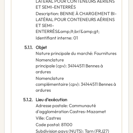
LATÉRAL POUR CONTENEURS AÉRIENS
ET SEMI-ENTERRÉS
Description
:
BENNE À CHARGEMENT BI-
LATÉRAL POUR CONTENEURS AÉRIENS
ET SEMI-
ENTERRÉS&amp;lt;br/&amp;gt;
Identifiant interne
:
01
5.1.1.
Objet
Nature principale du marché
:
Fournitures
Nomenclature
principale
(
cpv
):
34144511
Bennes à
ordures
Nomenclature
complémentaire
(
cpv
):
34144511
Bennes à
ordures
5.1.2.
Lieu d’exécution
Adresse postale
:
Communauté
d'agglomération Castres-Mazamet
Ville
:
Castres
Code postal
:
81100
Subdivision pays (NUTS)
:
Tarn
(
FRJ27
)