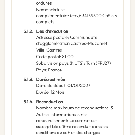
ordures
Nomenclature
complémentaire
(
cpv
):
34139300
Châssis
complets
5.1.2.
Lieu d’exécution
Adresse postale
:
Communauté
d'agglomération Castres-Mazamet
Ville
:
Castres
Code postal
:
81100
Subdivision pays (NUTS)
:
Tarn
(
FRJ27
)
Pays
:
France
5.1.3.
Durée estimée
Date de début
:
01/01/2027
Durée
:
12
Mois
5.1.4.
Reconduction
Nombre maximum de reconductions
:
3
Autres informations sur le
renouvellement
:
Le contrat est
susceptible d'être reconduit dans les
conditions du cahier des charges