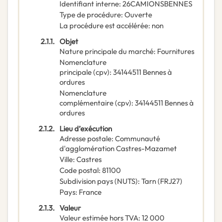
Identifiant interne
:
26CAMIONSBENNES
Type de procédure
:
Ouverte
La procédure est accélérée
:
non
2.1.1.
Objet
Nature principale du marché
:
Fournitures
Nomenclature
principale
(
cpv
):
34144511
Bennes à
ordures
Nomenclature
complémentaire
(
cpv
):
34144511
Bennes à
ordures
2.1.2.
Lieu d’exécution
Adresse postale
:
Communauté
d'agglomération Castres-Mazamet
Ville
:
Castres
Code postal
:
81100
Subdivision pays (NUTS)
:
Tarn
(
FRJ27
)
Pays
:
France
2.1.3.
Valeur
Valeur estimée hors TVA
:
12 000