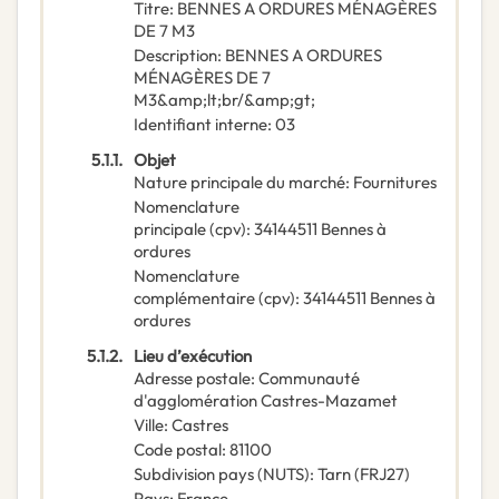
Titre
:
BENNES A ORDURES MÉNAGÈRES
DE 7 M3
Description
:
BENNES A ORDURES
MÉNAGÈRES DE 7
M3&amp;lt;br/&amp;gt;
Identifiant interne
:
03
5.1.1.
Objet
Nature principale du marché
:
Fournitures
Nomenclature
principale
(
cpv
):
34144511
Bennes à
ordures
Nomenclature
complémentaire
(
cpv
):
34144511
Bennes à
ordures
5.1.2.
Lieu d’exécution
Adresse postale
:
Communauté
d'agglomération Castres-Mazamet
Ville
:
Castres
Code postal
:
81100
Subdivision pays (NUTS)
:
Tarn
(
FRJ27
)
Pays
:
France