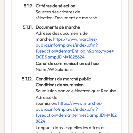
5.1.9.
Critères de sélection
Sources des critères de
sélection
:
Document de marché
5.1.11.
Documents de marché
Adresse des documents de
marché
:
https://www.marches-
publics.info/mpiaws/index.cfm?
fuseaction=dematEnt.login&amp;type=
DCE&amp;IDM=1828624
Canal de communication ad hoc
:
Nom
:
AW Solutions
5.1.12.
Conditions du marché public
Conditions de soumission
:
Soumission par voie électronique
:
Requise
Adresse de
soumission
:
https://www.marches-
publics.info/mpiaws/index.cfm?
fuseaction=demat.termes&amp;IDM=182
8624
Langues dans lesquelles les offres ou