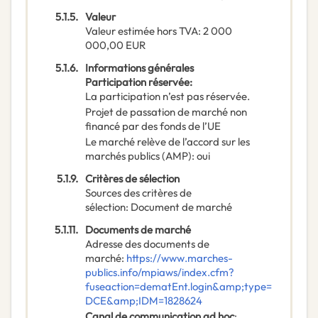
5.1.5.
Valeur
Valeur estimée hors TVA
:
2 000
000,00
EUR
5.1.6.
Informations générales
Participation réservée
:
La participation n’est pas réservée.
Projet de passation de marché non
financé par des fonds de l’UE
Le marché relève de l’accord sur les
marchés publics (AMP)
:
oui
5.1.9.
Critères de sélection
Sources des critères de
sélection
:
Document de marché
5.1.11.
Documents de marché
Adresse des documents de
marché
:
https://www.marches-
publics.info/mpiaws/index.cfm?
fuseaction=dematEnt.login&amp;type=
DCE&amp;IDM=1828624
Canal de communication ad hoc
: