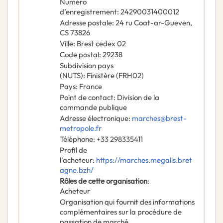
Numéro
d’enregistrement
:
24290031400012
Adresse postale
:
24 ru Coat-ar-Gueven,
CS 73826
Ville
:
Brest cedex 02
Code postal
:
29238
Subdivision pays
(NUTS)
:
Finistère
(
FRH02
)
Pays
:
France
Point de contact
:
Division de la
commande publique
Adresse électronique
:
marches@brest-
metropole.fr
Téléphone
:
+33 298335411
Profil de
l’acheteur
:
https://marches.megalis.bret
agne.bzh/
Rôles de cette organisation
:
Acheteur
Organisation qui fournit des informations
complémentaires sur la procédure de
passation de marché