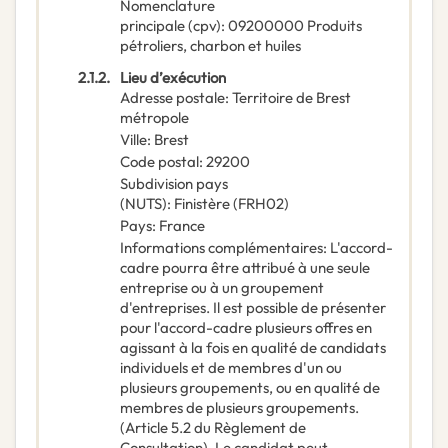
Nomenclature
principale
(
cpv
):
09200000
Produits
pétroliers, charbon et huiles
2.1.2.
Lieu d’exécution
Adresse postale
:
Territoire de Brest
métropole
Ville
:
Brest
Code postal
:
29200
Subdivision pays
(NUTS)
:
Finistère
(
FRH02
)
Pays
:
France
Informations complémentaires
:
L'accord-
cadre pourra être attribué à une seule
entreprise ou à un groupement
d'entreprises. Il est possible de présenter
pour l'accord-cadre plusieurs offres en
agissant à la fois en qualité de candidats
individuels et de membres d'un ou
plusieurs groupements, ou en qualité de
membres de plusieurs groupements.
(Article 5.2 du Règlement de
Consultation). Le candidat peut