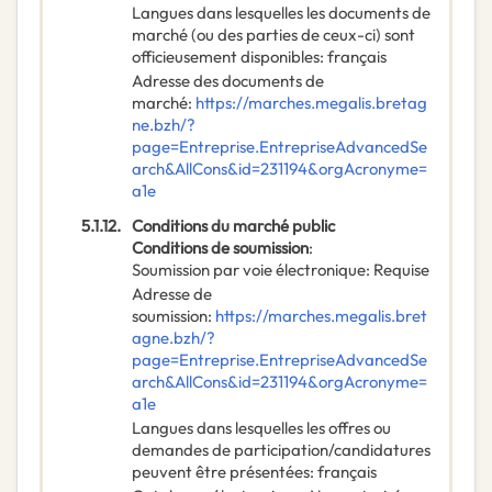
Langues dans lesquelles les documents de
marché (ou des parties de ceux-ci) sont
officieusement disponibles
:
français
Adresse des documents de
marché
:
https://marches.megalis.bretag
ne.bzh/?
page=Entreprise.EntrepriseAdvancedSe
arch&AllCons&id=231194&orgAcronyme=
a1e
5.1.12.
Conditions du marché public
Conditions de soumission
:
Soumission par voie électronique
:
Requise
Adresse de
soumission
:
https://marches.megalis.bret
agne.bzh/?
page=Entreprise.EntrepriseAdvancedSe
arch&AllCons&id=231194&orgAcronyme=
a1e
Langues dans lesquelles les offres ou
demandes de participation/candidatures
peuvent être présentées
:
français