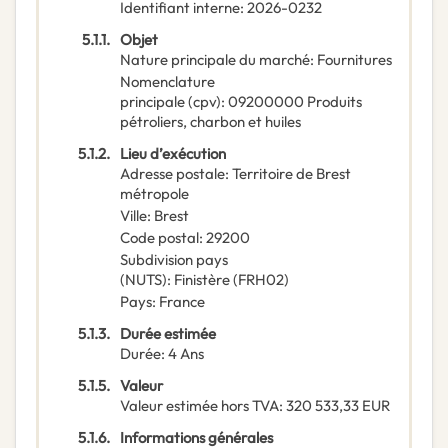
Identifiant interne
:
2026-0232
5.1.1.
Objet
Nature principale du marché
:
Fournitures
Nomenclature
principale
(
cpv
):
09200000
Produits
pétroliers, charbon et huiles
5.1.2.
Lieu d’exécution
Adresse postale
:
Territoire de Brest
métropole
Ville
:
Brest
Code postal
:
29200
Subdivision pays
(NUTS)
:
Finistère
(
FRH02
)
Pays
:
France
5.1.3.
Durée estimée
Durée
:
4
Ans
5.1.5.
Valeur
Valeur estimée hors TVA
:
320 533,33
EUR
5.1.6.
Informations générales