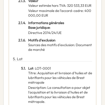
2.1.3.
Valeur
Valeur estimée hors TVA
:
320 533,33
EUR
Valeur maximale de l’accord-cadre
:
400
000,00
EUR
2.1.4.
Informations générales
Base juridique
:
Directive 2014/24/UE
2.1.6.
Motifs d’exclusion
Sources des motifs d'exclusion
:
Document
de marché
5.
Lot
5.1.
Lot
:
LOT-0001
Titre
:
Acquisition et livraison d’huiles et de
lubrifiants pour les véhicules de Brest
métropole
Description
:
La consultation a pour objet
l'acquisition et la livraison d'huiles et de
lubrifiants pour les véhicules de Brest
métropole.