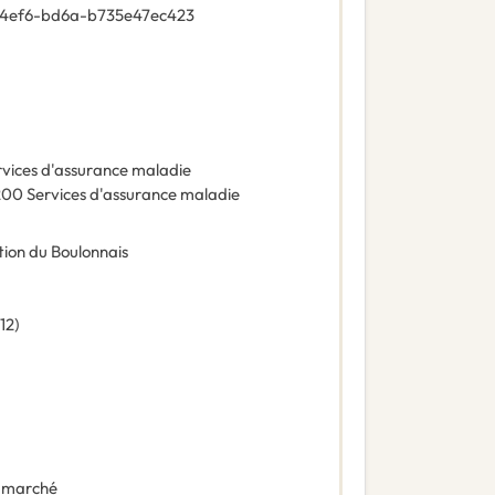
-4ef6-bd6a-b735e47ec423
rvices d'assurance maladie
200
Services d'assurance maladie
on du Boulonnais
12
)
 marché