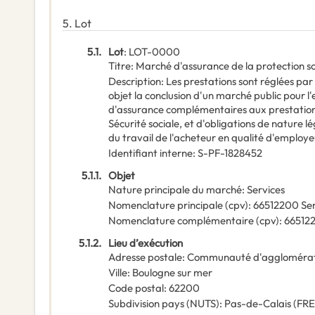
5.
Lot
5.1.
Lot
:
LOT-0000
Titre
:
Marché d'assurance de la protection s
Description
:
Les prestations sont réglées par 
objet la conclusion d'un marché public pour l'
d'assurance complémentaires aux prestations
Sécurité sociale, et d'obligations de nature l
du travail de l'acheteur en qualité d'employe
Identifiant interne
:
S-PF-1828452
5.1.1.
Objet
Nature principale du marché
:
Services
Nomenclature principale
(
cpv
):
66512200
Se
Nomenclature complémentaire
(
cpv
):
66512
5.1.2.
Lieu d’exécution
Adresse postale
:
Communauté d'agglomérati
Ville
:
Boulogne sur mer
Code postal
:
62200
Subdivision pays (NUTS)
:
Pas-de-Calais
(
FRE