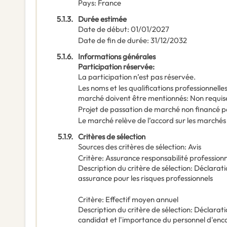
Pays
:
France
5.1.3.
Durée estimée
Date de début
:
01/01/2027
Date de fin de durée
:
31/12/2032
5.1.6.
Informations générales
Participation réservée
:
La participation n’est pas réservée.
Les noms et les qualifications professionnell
marché doivent être mentionnés
:
Non requis
Projet de passation de marché non financé p
Le marché relève de l’accord sur les marchés
5.1.9.
Critères de sélection
Sources des critères de sélection
:
Avis
Critère
:
Assurance responsabilité professionne
Description du critère de sélection
:
Déclarati
assurance pour les risques professionnels
Critère
:
Effectif moyen annuel
Description du critère de sélection
:
Déclarati
candidat et l'importance du personnel d'enc