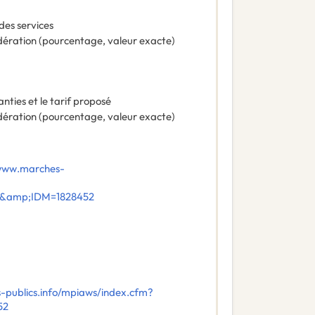
des services
ération (pourcentage, valeur exacte)
nties et le tarif proposé
ération (pourcentage, valeur exacte)
/www.marches-
E&amp;IDM=1828452
-publics.info/mpiaws/index.cfm?
52