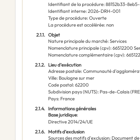
Identifiant de la procédure
:
88152b33-8eb5
Identifiant interne
:
2026-DRH-001
Type de procédure
:
Ouverte
La procédure est accélérée
:
non
2.1.1.
Objet
Nature principale du marché
:
Services
Nomenclature principale
(
cpv
):
66512200
Se
Nomenclature complémentaire
(
cpv
):
66512
2.1.2.
Lieu d’exécution
Adresse postale
:
Communauté d'agglomérati
Ville
:
Boulogne sur mer
Code postal
:
62200
Subdivision pays (NUTS)
:
Pas-de-Calais
(
FRE
Pays
:
France
2.1.4.
Informations générales
Base juridique
:
Directive 2014/24/UE
2.1.6.
Motifs d’exclusion
Sources des motifs d'exclusion
:
Document de