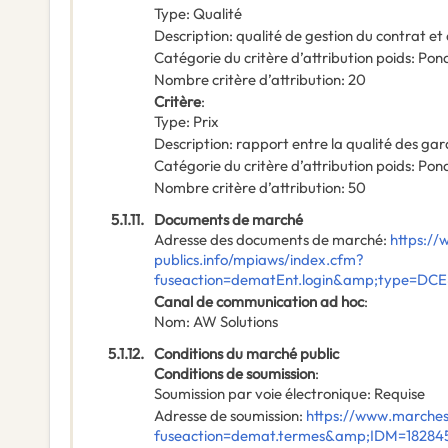
Type
:
Qualité
Description
:
qualité de gestion du contrat et 
Catégorie du critère d’attribution poids
:
Pond
Nombre critère d’attribution
:
20
Critère
:
Type
:
Prix
Description
:
rapport entre la qualité des gara
Catégorie du critère d’attribution poids
:
Pond
Nombre critère d’attribution
:
50
5.1.11.
Documents de marché
Adresse des documents de marché
:
https:/
publics.info/mpiaws/index.cfm?
fuseaction=dematEnt.login&amp;type=DC
Canal de communication ad hoc
:
Nom
:
AW Solutions
5.1.12.
Conditions du marché public
Conditions de soumission
:
Soumission par voie électronique
:
Requise
Adresse de soumission
:
https://www.marches
fuseaction=demat.termes&amp;IDM=18284