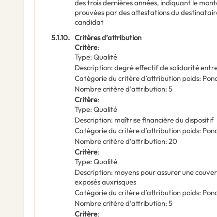
des trois dernières années, indiquant le montan
prouvées par des attestations du destinatair
candidat
5.1.10.
Critères d’attribution
Critère
:
Type
:
Qualité
Description
:
degré effectif de solidarité entr
Catégorie du critère d’attribution poids
:
Pond
Nombre critère d’attribution
:
5
Critère
:
Type
:
Qualité
Description
:
maîtrise financière du dispositif
Catégorie du critère d’attribution poids
:
Pond
Nombre critère d’attribution
:
20
Critère
:
Type
:
Qualité
Description
:
moyens pour assurer une couvertu
exposés auxrisques
Catégorie du critère d’attribution poids
:
Pond
Nombre critère d’attribution
:
5
Critère
: