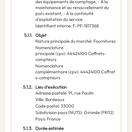
des équipements de comptage, - À la
maintenance et au renouvellement du
parc existant, - À la continuité
d'exploitation du service
Identifiant interne
:
F-PF-1817368
5.1.1.
Objet
Nature principale du marché
:
Fournitures
Nomenclature
principale
(
cpv
):
44424100
Coffrets-
compteurs
Nomenclature
complémentaire
(
cpv
):
44424100
Coffret
s-compteurs
5.1.2.
Lieu d’exécution
Adresse postale
:
91, rue Paulin
Ville
:
Bordeaux
Code postal
:
33000
Subdivision pays (NUTS)
:
Gironde
(
FRI12
)
Pays
:
France
5.1.3.
Durée estimée