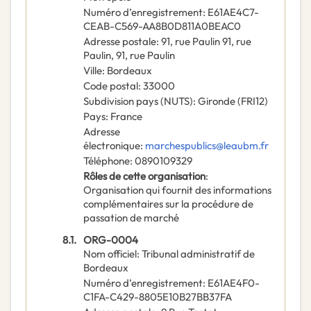
Numéro d’enregistrement
:
E61AE4C7-
CEAB-C569-AA8B0D811A0BEAC0
Adresse postale
:
91, rue Paulin 91, rue
Paulin, 91, rue Paulin
Ville
:
Bordeaux
Code postal
:
33000
Subdivision pays (NUTS)
:
Gironde
(
FRI12
)
Pays
:
France
Adresse
électronique
:
marchespublics@leaubm.fr
Téléphone
:
0890109329
Rôles de cette organisation
:
Organisation qui fournit des informations
complémentaires sur la procédure de
passation de marché
8.1.
ORG-0004
Nom officiel
:
Tribunal administratif de
Bordeaux
Numéro d’enregistrement
:
E61AE4F0-
C1FA-C429-8805E10B27BB37FA