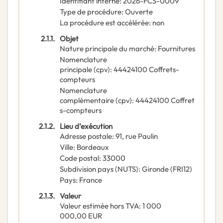
Identifiant interne
:
2026-FCS-0009
Type de procédure
:
Ouverte
La procédure est accélérée
:
non
2.1.1.
Objet
Nature principale du marché
:
Fournitures
Nomenclature
principale
(
cpv
):
44424100
Coffrets-
compteurs
Nomenclature
complémentaire
(
cpv
):
44424100
Coffret
s-compteurs
2.1.2.
Lieu d’exécution
Adresse postale
:
91, rue Paulin
Ville
:
Bordeaux
Code postal
:
33000
Subdivision pays (NUTS)
:
Gironde
(
FRI12
)
Pays
:
France
2.1.3.
Valeur
Valeur estimée hors TVA
:
1 000
000,00
EUR