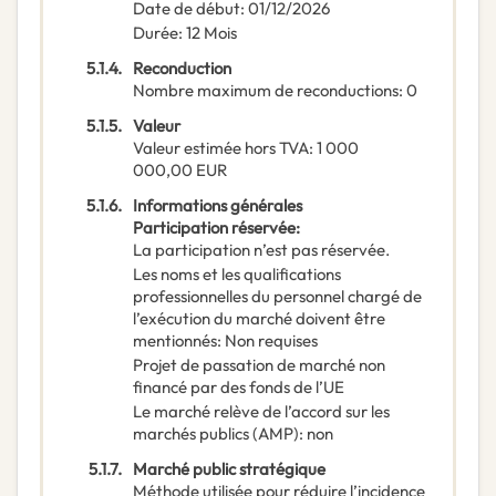
Date de début
:
01/12/2026
Durée
:
12
Mois
5.1.4.
Reconduction
Nombre maximum de reconductions
:
0
5.1.5.
Valeur
Valeur estimée hors TVA
:
1 000
000,00
EUR
5.1.6.
Informations générales
Participation réservée
:
La participation n’est pas réservée.
Les noms et les qualifications
professionnelles du personnel chargé de
l’exécution du marché doivent être
mentionnés
:
Non requises
Projet de passation de marché non
financé par des fonds de l’UE
Le marché relève de l’accord sur les
marchés publics (AMP)
:
non
5.1.7.
Marché public stratégique
Méthode utilisée pour réduire l’incidence