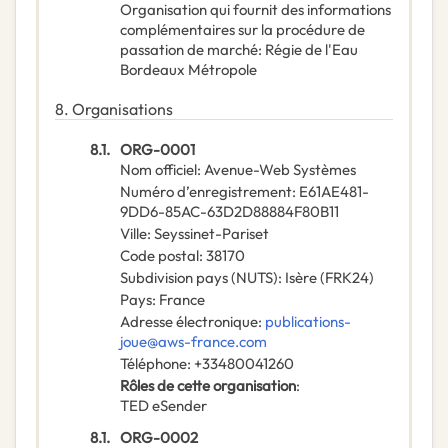
Organisation qui fournit des informations
complémentaires sur la procédure de
passation de marché
:
Régie de l'Eau
Bordeaux Métropole
8.
Organisations
8.1.
ORG-0001
Nom officiel
:
Avenue-Web Systèmes
Numéro d’enregistrement
:
E61AE481-
9DD6-85AC-63D2D88884F80B11
Ville
:
Seyssinet-Pariset
Code postal
:
38170
Subdivision pays (NUTS)
:
Isère
(
FRK24
)
Pays
:
France
Adresse électronique
:
publications-
joue@aws-france.com
Téléphone
:
+33480041260
Rôles de cette organisation
:
TED eSender
8.1.
ORG-0002