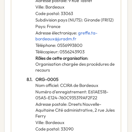
Adresse postale
:
9 Rue Tastet
Ville
:
Bordeaux
Code postal
:
33063
Subdivision pays (NUTS)
:
Gironde
(
FRI12
)
Pays
:
France
Adresse électronique
:
greffe.ta-
bordeaux@juradm.fr
Téléphone
:
0556993800
Télécopieur
:
0556243903
Rôles de cette organisation
:
Organisation chargée des procédures de
recours
8.1.
ORG-0005
Nom officiel
:
CCIRA de Bordeaux
Numéro d’enregistrement
:
E61AE518-
05A5-E124-760C935319AF2F22
Adresse postale
:
Dreets Nouvelle-
Aquitaine Cité administrative, 2 rue Jules
Ferry
Ville
:
Bordeaux
Code postal
:
33090