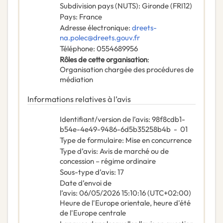
Subdivision pays (NUTS)
:
Gironde
(
FRI12
)
Pays
:
France
Adresse électronique
:
dreets-
na.polec@dreets.gouv.fr
Téléphone
:
0554689956
Rôles de cette organisation
:
Organisation chargée des procédures de
médiation
Informations relatives à l’avis
Identifiant/version de l’avis
:
98f8cdb1-
b54e-4e49-9486-6d5b35258b4b
-
01
Type de formulaire
:
Mise en concurrence
Type d’avis
:
Avis de marché ou de
concession – régime ordinaire
Sous-type d’avis
:
17
Date d’envoi de
l’avis
:
06/05/2026
15:10:16 (UTC+02:00)
Heure de l'Europe orientale, heure d'été
de l'Europe centrale