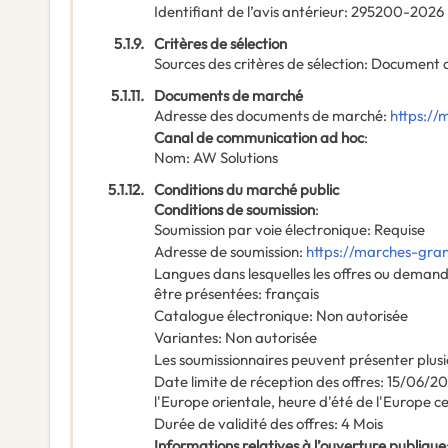
Identifiant de l’avis antérieur
:
295200-2026
5.1.9.
Critères de sélection
Sources des critères de sélection
:
Document 
5.1.11.
Documents de marché
Adresse des documents de marché
:
https://
Canal de communication ad hoc
:
Nom
:
AW Solutions
5.1.12.
Conditions du marché public
Conditions de soumission
:
Soumission par voie électronique
:
Requise
Adresse de soumission
:
https://marches-gra
Langues dans lesquelles les offres ou deman
être présentées
:
français
Catalogue électronique
:
Non autorisée
Variantes
:
Non autorisée
Les soumissionnaires peuvent présenter plusi
Date limite de réception des offres
:
15/06/2
l'Europe orientale, heure d'été de l'Europe c
Durée de validité des offres
:
4
Mois
Informations relatives à l’ouverture publique