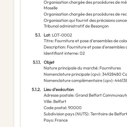
Organisation chargée des procédures de mé
Moselle
Organisation chargée des procédures de rec
Organisation qui fournit des précisions conce
Tribunal administratif de Besançon
5.1.
Lot
:
LOT-0002
Titre
:
Fourniture et pose d'ensembles de col
Description
:
Fourniture et pose d'ensembles 
Identifiant interne
:
02
5.1.1.
Objet
Nature principale du marché
:
Fournitures
Nomenclature principale
(
cpv
):
34928480
Co
Nomenclature complémentaire
(
cpv
):
44613
5.1.2.
Lieu d’exécution
Adresse postale
:
Grand Belfort Communauté
Ville
:
Belfort
Code postal
:
90000
Subdivision pays (NUTS)
:
Territoire de Belfor
Pays
:
France