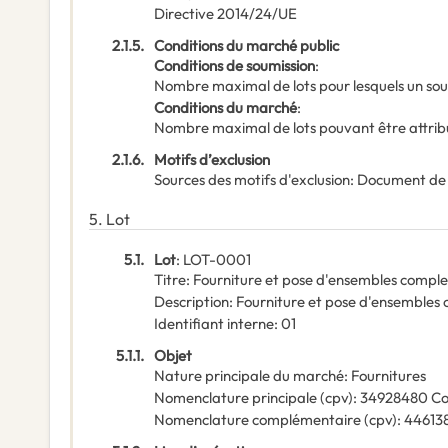
Directive 2014/24/UE
2.1.5.
Conditions du marché public
Conditions de soumission
:
Nombre maximal de lots pour lesquels un sou
Conditions du marché
:
Nombre maximal de lots pouvant être attribu
2.1.6.
Motifs d’exclusion
Sources des motifs d'exclusion
:
Document de
5.
Lot
5.1.
Lot
:
LOT-0001
Titre
:
Fourniture et pose d'ensembles comple
Description
:
Fourniture et pose d'ensembles 
Identifiant interne
:
01
5.1.1.
Objet
Nature principale du marché
:
Fournitures
Nomenclature principale
(
cpv
):
34928480
Co
Nomenclature complémentaire
(
cpv
):
44613