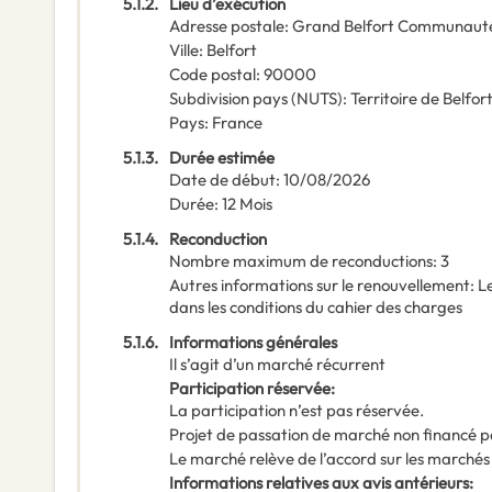
5.1.2.
Lieu d’exécution
Adresse postale
:
Grand Belfort Communauté
Ville
:
Belfort
Code postal
:
90000
Subdivision pays (NUTS)
:
Territoire de Belfor
Pays
:
France
5.1.3.
Durée estimée
Date de début
:
10/08/2026
Durée
:
12
Mois
5.1.4.
Reconduction
Nombre maximum de reconductions
:
3
Autres informations sur le renouvellement
:
Le
dans les conditions du cahier des charges
5.1.6.
Informations générales
Il s’agit d’un marché récurrent
Participation réservée
:
La participation n’est pas réservée.
Projet de passation de marché non financé p
Le marché relève de l’accord sur les marchés
Informations relatives aux avis antérieurs
: