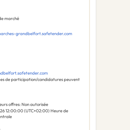
de marché
marches-grandbelfort.safetender.com
ndbelfort.safetender.com
des de participation/candidatures peuvent
eurs offres
:
Non autorisée
026
12:00:00 (UTC+02:00) Heure de
entrale
: