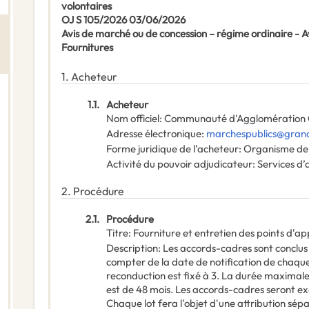
volontaires
OJ S 105/2026 03/06/2026
Avis de marché ou de concession – régime ordinaire -
Fournitures
1.
Acheteur
1.1.
Acheteur
Nom officiel
:
Communauté d'Agglomération 
Adresse électronique
:
marchespublics@grand
Forme juridique de l’acheteur
:
Organisme de 
Activité du pouvoir adjudicateur
:
Services d’
2.
Procédure
2.1.
Procédure
Titre
:
Fourniture et entretien des points d'ap
Description
:
Les accords-cadres sont conclus 
compter de la date de notification de chaqu
reconduction est fixé à 3. La durée maximale
est de 48 mois. Les accords-cadres seront e
Chaque lot fera l'objet d'une attribution sép