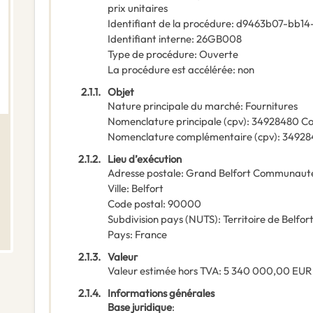
prix unitaires
Identifiant de la procédure
:
d9463b07-bb14
Identifiant interne
:
26GB008
Type de procédure
:
Ouverte
La procédure est accélérée
:
non
2.1.1.
Objet
Nature principale du marché
:
Fournitures
Nomenclature principale
(
cpv
):
34928480
Co
Nomenclature complémentaire
(
cpv
):
34928
2.1.2.
Lieu d’exécution
Adresse postale
:
Grand Belfort Communauté
Ville
:
Belfort
Code postal
:
90000
Subdivision pays (NUTS)
:
Territoire de Belfor
Pays
:
France
2.1.3.
Valeur
Valeur estimée hors TVA
:
5 340 000,00
EUR
2.1.4.
Informations générales
Base juridique
: