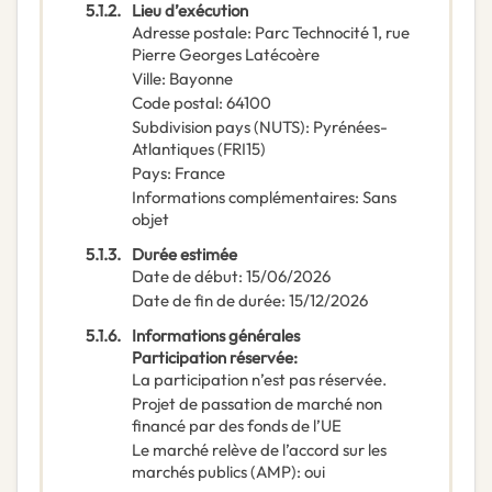
5.1.2.
Lieu d’exécution
Adresse postale
:
Parc Technocité
1, rue
Pierre Georges Latécoère
Ville
:
Bayonne
Code postal
:
64100
Subdivision pays (NUTS)
:
Pyrénées-
Atlantiques
(
FRI15
)
Pays
:
France
Informations complémentaires
:
Sans
objet
5.1.3.
Durée estimée
Date de début
:
15/06/2026
Date de fin de durée
:
15/12/2026
5.1.6.
Informations générales
Participation réservée
:
La participation n’est pas réservée.
Projet de passation de marché non
financé par des fonds de l’UE
Le marché relève de l’accord sur les
marchés publics (AMP)
:
oui