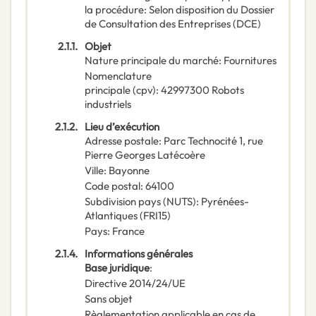
la procédure
:
Selon disposition du Dossier
de Consultation des Entreprises (DCE)
2.1.1.
Objet
Nature principale du marché
:
Fournitures
Nomenclature
principale
(
cpv
):
42997300
Robots
industriels
2.1.2.
Lieu d’exécution
Adresse postale
:
Parc Technocité
1, rue
Pierre Georges Latécoère
Ville
:
Bayonne
Code postal
:
64100
Subdivision pays (NUTS)
:
Pyrénées-
Atlantiques
(
FRI15
)
Pays
:
France
2.1.4.
Informations générales
Base juridique
:
Directive 2014/24/UE
Sans objet
Règlementation applicable en cas de