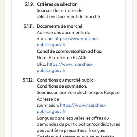
5.1.9.
Critères de sélection
Sources des critères de
sélection
:
Document de marché
5.1.11.
Documents de marché
Adresse des documents de
marché
:
https://www.marches-
publics.gouv.fr
Canal de communication ad hoc
:
Nom
:
Plateforme PLACE
URL
:
https://www.marches-
publics.gouv.fr
5.1.12.
Conditions du marché public
Conditions de soumission
:
Soumission par voie électronique
:
Requise
Adresse de
soumission
:
https://www.marches-
publics.gouv.fr
Langues dans lesquelles les offres ou
demandes de participation/candidatures
peuvent être présentées
:
français
Catalogue électronique
:
Non autorisée