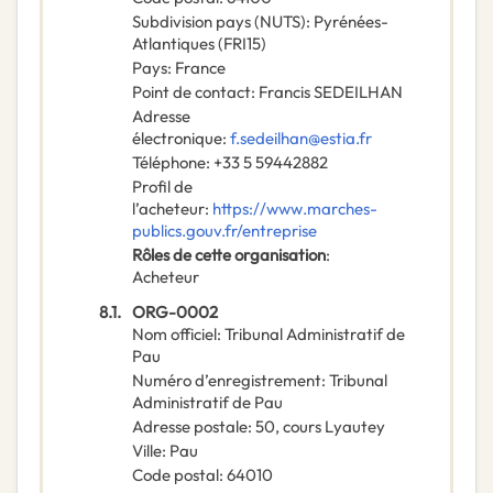
Subdivision pays (NUTS)
:
Pyrénées-
Atlantiques
(
FRI15
)
Pays
:
France
Point de contact
:
Francis SEDEILHAN
Adresse
électronique
:
f.sedeilhan@estia.fr
Téléphone
:
+33 5 59442882
Profil de
l’acheteur
:
https://www.marches-
publics.gouv.fr/entreprise
Rôles de cette organisation
:
Acheteur
8.1.
ORG-0002
Nom officiel
:
Tribunal Administratif de
Pau
Numéro d’enregistrement
:
Tribunal
Administratif de Pau
Adresse postale
:
50, cours Lyautey
Ville
:
Pau
Code postal
:
64010