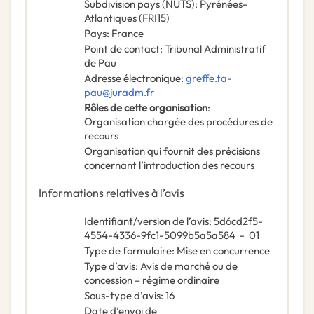
Subdivision pays (NUTS)
:
Pyrénées-
Atlantiques
(
FRI15
)
Pays
:
France
Point de contact
:
Tribunal Administratif
de Pau
Adresse électronique
:
greffe.ta-
pau@juradm.fr
Rôles de cette organisation
:
Organisation chargée des procédures de
recours
Organisation qui fournit des précisions
concernant l’introduction des recours
Informations relatives à l’avis
Identifiant/version de l’avis
:
5d6cd2f5-
4554-4336-9fc1-5099b5a5a584
-
01
Type de formulaire
:
Mise en concurrence
Type d’avis
:
Avis de marché ou de
concession – régime ordinaire
Sous-type d’avis
:
16
Date d’envoi de