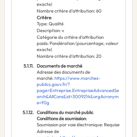
exacte)
Nombre critère d’attribution
:
60
Critère
:
Type
:
Qualité
Description
:
v
Catégorie du critère d’attribution
poids
:
Pondération (pourcentage, valeur
exacte)
Nombre critère d’attribution
:
20
5.1.11.
Documents de marché
Adresse des documents de
marché
:
https://www.marches-
publics.gouv.fr/?
page=Entreprise.EntrepriseAdvancedSe
arch&AllCons&id=3009214&orgAcronym
e=f0g
5.1.12.
Conditions du marché public
Conditions de soumission
:
Soumission par voie électronique
:
Requise
Adresse de