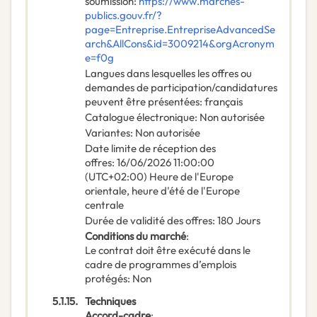
soumission
:
https://www.marches-
publics.gouv.fr/?
page=Entreprise.EntrepriseAdvancedSe
arch&AllCons&id=3009214&orgAcronym
e=f0g
Langues dans lesquelles les offres ou
demandes de participation/candidatures
peuvent être présentées
:
français
Catalogue électronique
:
Non autorisée
Variantes
:
Non autorisée
Date limite de réception des
offres
:
16/06/2026
11:00:00
(UTC+02:00) Heure de l'Europe
orientale, heure d'été de l'Europe
centrale
Durée de validité des offres
:
180
Jours
Conditions du marché
:
Le contrat doit être exécuté dans le
cadre de programmes d’emplois
protégés
:
Non
5.1.15.
Techniques
Accord-cadre
: