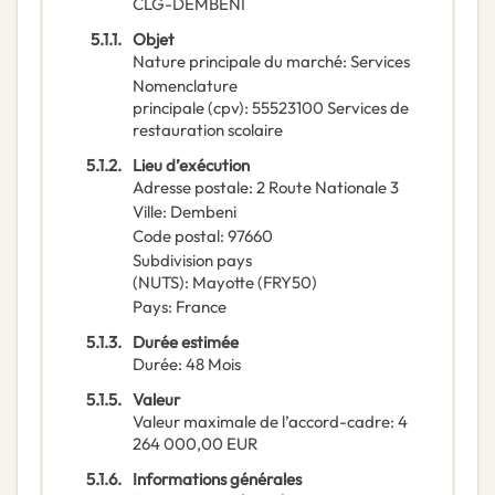
CLG-DEMBENI
5.1.1.
Objet
Nature principale du marché
:
Services
Nomenclature
principale
(
cpv
):
55523100
Services de
restauration scolaire
5.1.2.
Lieu d’exécution
Adresse postale
:
2 Route Nationale 3
Ville
:
Dembeni
Code postal
:
97660
Subdivision pays
(NUTS)
:
Mayotte
(
FRY50
)
Pays
:
France
5.1.3.
Durée estimée
Durée
:
48
Mois
5.1.5.
Valeur
Valeur maximale de l’accord-cadre
:
4
264 000,00
EUR
5.1.6.
Informations générales