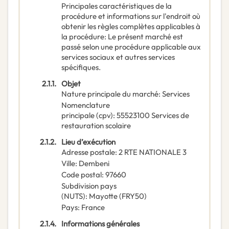
Principales caractéristiques de la
procédure et informations sur l'endroit où
obtenir les règles complètes applicables à
la procédure
:
Le présent marché est
passé selon une procédure applicable aux
services sociaux et autres services
spécifiques.
2.1.1.
Objet
Nature principale du marché
:
Services
Nomenclature
principale
(
cpv
):
55523100
Services de
restauration scolaire
2.1.2.
Lieu d’exécution
Adresse postale
:
2 RTE NATIONALE 3
Ville
:
Dembeni
Code postal
:
97660
Subdivision pays
(NUTS)
:
Mayotte
(
FRY50
)
Pays
:
France
2.1.4.
Informations générales