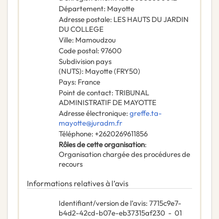
Département
:
Mayotte
Adresse postale
:
LES HAUTS DU JARDIN
DU COLLEGE
Ville
:
Mamoudzou
Code postal
:
97600
Subdivision pays
(NUTS)
:
Mayotte
(
FRY50
)
Pays
:
France
Point de contact
:
TRIBUNAL
ADMINISTRATIF DE MAYOTTE
Adresse électronique
:
greffe.ta-
mayotte@juradm.fr
Téléphone
:
+2620269611856
Rôles de cette organisation
:
Organisation chargée des procédures de
recours
Informations relatives à l’avis
Identifiant/version de l’avis
:
7715c9e7-
b4d2-42cd-b07e-eb37315af230
-
01