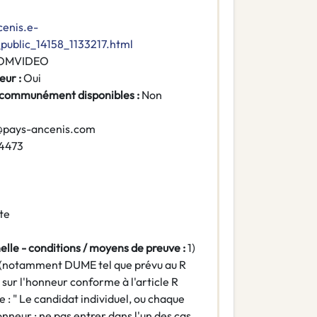
cenis.e-
ublic_14158_1133217.html
OMVIDEO
eur :
Oui
 communément disponibles :
Non
@pays-ancenis.com
4473
te
nelle - conditions / moyens de preuve :
1)
t (notamment DUME tel que prévu au R
ur l'honneur conforme à l'article R
: " Le candidat individuel, ou chaque
neur : ne pas entrer dans l'un des cas