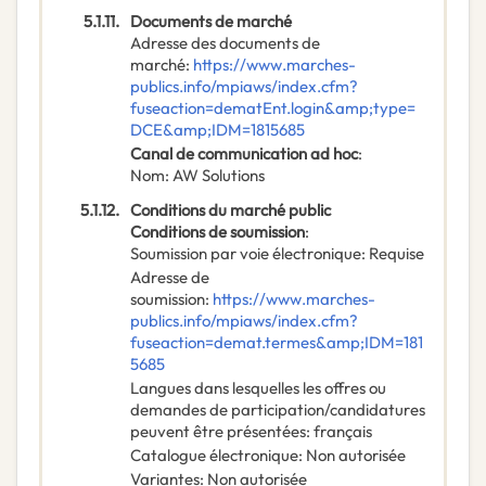
5.1.11.
Documents de marché
Adresse des documents de
marché
:
https://www.marches-
publics.info/mpiaws/index.cfm?
fuseaction=dematEnt.login&amp;type=
DCE&amp;IDM=1815685
Canal de communication ad hoc
:
Nom
:
AW Solutions
5.1.12.
Conditions du marché public
Conditions de soumission
:
Soumission par voie électronique
:
Requise
Adresse de
soumission
:
https://www.marches-
publics.info/mpiaws/index.cfm?
fuseaction=demat.termes&amp;IDM=181
5685
Langues dans lesquelles les offres ou
demandes de participation/candidatures
peuvent être présentées
:
français
Catalogue électronique
:
Non autorisée
Variantes
:
Non autorisée