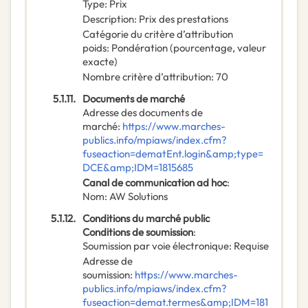
Type
:
Prix
Description
:
Prix des prestations
Catégorie du critère d’attribution
poids
:
Pondération (pourcentage, valeur
exacte)
Nombre critère d’attribution
:
70
5.1.11.
Documents de marché
Adresse des documents de
marché
:
https://www.marches-
publics.info/mpiaws/index.cfm?
fuseaction=dematEnt.login&amp;type=
DCE&amp;IDM=1815685
Canal de communication ad hoc
:
Nom
:
AW Solutions
5.1.12.
Conditions du marché public
Conditions de soumission
:
Soumission par voie électronique
:
Requise
Adresse de
soumission
:
https://www.marches-
publics.info/mpiaws/index.cfm?
fuseaction=demat.termes&amp;IDM=181