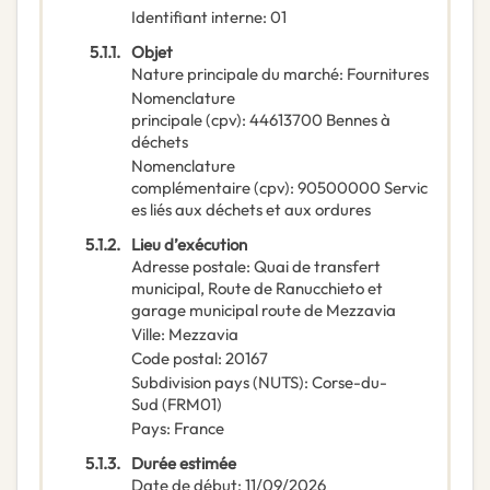
Identifiant interne
:
01
5.1.1.
Objet
Nature principale du marché
:
Fournitures
Nomenclature
principale
(
cpv
):
44613700
Bennes à
déchets
Nomenclature
complémentaire
(
cpv
):
90500000
Servic
es liés aux déchets et aux ordures
5.1.2.
Lieu d’exécution
Adresse postale
:
Quai de transfert
municipal, Route de Ranucchieto et
garage municipal route de Mezzavia
Ville
:
Mezzavia
Code postal
:
20167
Subdivision pays (NUTS)
:
Corse-du-
Sud
(
FRM01
)
Pays
:
France
5.1.3.
Durée estimée
Date de début
:
11/09/2026