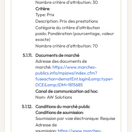
Nombre critère d’attribution
:
30
Critère
:
Type
:
Prix
Description
:
Prix des prestations
Catégorie du critère d’attribution
poids
:
Pondération (pourcentage, valeur
exacte)
Nombre critère d’attribution
:
70
5.1.11.
Documents de marché
Adresse des documents de
marché
:
https://www.marches-
publics.info/mpiaws/index.cfm?
fuseaction=dematEnt.login&amp;type=
DCE&amp;IDM=1815685
Canal de communication ad hoc
:
Nom
:
AW Solutions
5.1.12.
Conditions du marché public
Conditions de soumission
:
Soumission par voie électronique
:
Requise
Adresse de
soumission
:
https://www.marches-