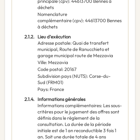
principale
(
cpv
):
44613700
Bennes à
déchets
Nomenclature
complémentaire
(
cpv
):
44613700
Bennes
à déchets
2.1.2.
Lieu d’exécution
Adresse postale
:
Quai de transfert
municipal, Route de Ranucchieto et
garage municipal route de Mezzavia
Ville
:
Mezzavia
Code postal
:
20167
Subdivision pays (NUTS)
:
Corse-du-
Sud
(
FRM01
)
Pays
:
France
2.1.4.
Informations générales
Informations complémentaires
:
Les sous-
critères pour le jugement des offres sont
définis dans le règlement de la
consultation. La durée de la période
initiale est de 1 an reconductible 3 fois 1
an. Soit une durée totale de 4 ans