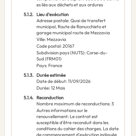
es liés aux déchets et aux ordures
5.1.2.
Lieu d’exécution
Adresse postale
:
Quai de transfert
municipal, Route de Ranucchieto et
garage municipal route de Mezzavia
Ville
:
Mezzavia
Code postal
:
20167
Subdivision pays (NUTS)
:
Corse-du-
Sud
(
FRM01
)
Pays
:
France
5.1.3.
Durée estimée
Date de début
:
11/09/2026
Durée
:
12
Mois
5.1.4.
Reconduction
Nombre maximum de reconductions
:
3
Autres informations sur le
renouvellement
:
Le contrat est
susceptible d'être reconduit dans les
conditions du cahier des charges. La date
de commencement d'exécution indiquée