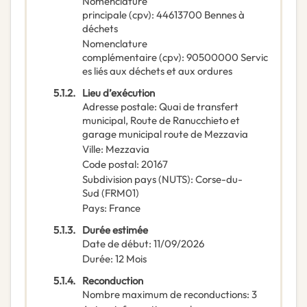
Nomenclature
principale
(
cpv
):
44613700
Bennes à
déchets
Nomenclature
complémentaire
(
cpv
):
90500000
Servic
es liés aux déchets et aux ordures
5.1.2.
Lieu d’exécution
Adresse postale
:
Quai de transfert
municipal, Route de Ranucchieto et
garage municipal route de Mezzavia
Ville
:
Mezzavia
Code postal
:
20167
Subdivision pays (NUTS)
:
Corse-du-
Sud
(
FRM01
)
Pays
:
France
5.1.3.
Durée estimée
Date de début
:
11/09/2026
Durée
:
12
Mois
5.1.4.
Reconduction
Nombre maximum de reconductions
:
3