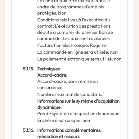
Le contrat doit être exécuté dans le
cadre de programmes d’emplois
protégés
:
Non
Conditions relatives à l’exécution du
contrat
:
L'exécution des prestations
débute à compter du premier bon de
commande. Les prix sont révisables
Facturation électronique
:
Requise
La commande en ligne sera utilisée
:
non
Le paiement électronique sera utilisé
:
non
5.1.15.
Techniques
Accord-cadre
:
Accord-cadre, sans remise en
concurrence
Nombre maximal de candidats
:
1
Informations sur le système d’acquisition
dynamique
:
Pas de système d’acquisition dynamique
Enchère électronique
:
non
5.1.16.
Informations complémentaires,
médiation et recours