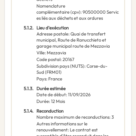
Nomenclature
complémentaire
(
cpv
):
90500000
Servic
es liés aux déchets et aux ordures
5.1.2.
Lieu d’exécution
Adresse postale
:
Quai de transfert
municipal, Route de Ranucchieto et
garage municipal route de Mezzavia
Ville
:
Mezzavia
Code postal
:
20167
Subdivision pays (NUTS)
:
Corse-du-
Sud
(
FRM01
)
Pays
:
France
5.1.3.
Durée estimée
Date de début
:
11/09/2026
Durée
:
12
Mois
5.1.4.
Reconduction
Nombre maximum de reconductions
:
3
Autres informations sur le
renouvellement
:
Le contrat est
susceptible d'être reconduit dans les