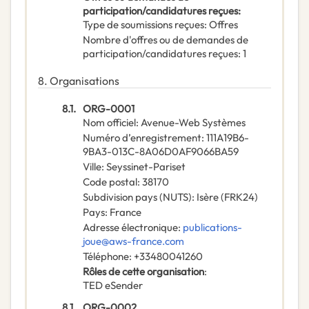
participation/candidatures reçues
:
Type de soumissions reçues
:
Offres
Nombre d'offres ou de demandes de
participation/candidatures reçues
:
1
8.
Organisations
8.1.
ORG-0001
Nom officiel
:
Avenue-Web Systèmes
Numéro d’enregistrement
:
111A19B6-
9BA3-013C-8A06D0AF9066BA59
Ville
:
Seyssinet-Pariset
Code postal
:
38170
Subdivision pays (NUTS)
:
Isère
(
FRK24
)
Pays
:
France
Adresse électronique
:
publications-
joue@aws-france.com
Téléphone
:
+33480041260
Rôles de cette organisation
:
TED eSender
8.1.
ORG-0002