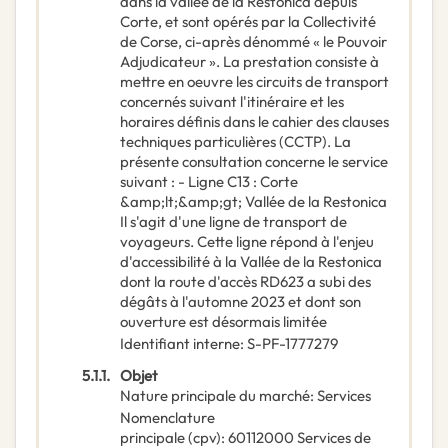
dans la vallée de la Restonica depuis
Corte, et sont opérés par la Collectivité
de Corse, ci-après dénommé « le Pouvoir
Adjudicateur ». La prestation consiste à
mettre en oeuvre les circuits de transport
concernés suivant l'itinéraire et les
horaires définis dans le cahier des clauses
techniques particulières (CCTP). La
présente consultation concerne le service
suivant : - Ligne C13 : Corte
&amp;lt;&amp;gt; Vallée de la Restonica
Il s'agit d'une ligne de transport de
voyageurs. Cette ligne répond à l'enjeu
d'accessibilité à la Vallée de la Restonica
dont la route d'accès RD623 a subi des
dégâts à l'automne 2023 et dont son
ouverture est désormais limitée
Identifiant interne
:
S-PF-1777279
5.1.1.
Objet
Nature principale du marché
:
Services
Nomenclature
principale
(
cpv
):
60112000
Services de