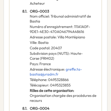
Acheteur
8.1.
ORG-0003
Nom officiel
:
Tribunal administratif de
Bastia
Numéro d’enregistrement
:
111A1A0F-
9DE1-4E30-470A046794A48616
Adresse postale
:
Villa Montépiano
Ville
:
Bastia
Code postal
:
20407
Subdivision pays (NUTS)
:
Haute-
Corse
(
FRM02
)
Pays
:
France
Adresse électronique
:
greffe.ta-
bastia@juradm.fr
Téléphone
:
0495328866
Télécopieur
:
0495323855
Rôles de cette organisation
:
Organisation chargée des procédures de
recours
8.1.
ORG-0004