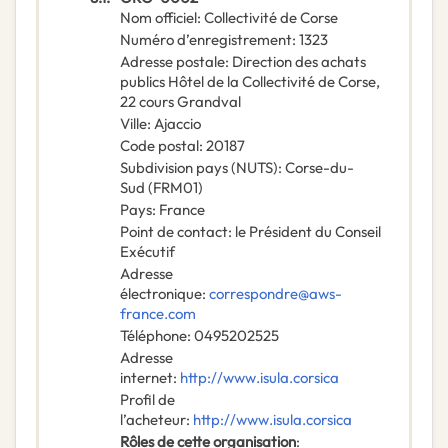
Nom officiel
:
Collectivité de Corse
Numéro d’enregistrement
:
1323
Adresse postale
:
Direction des achats
publics Hôtel de la Collectivité de Corse,
22 cours Grandval
Ville
:
Ajaccio
Code postal
:
20187
Subdivision pays (NUTS)
:
Corse-du-
Sud
(
FRM01
)
Pays
:
France
Point de contact
:
le Président du Conseil
Exécutif
Adresse
électronique
:
correspondre@aws-
france.com
Téléphone
:
0495202525
Adresse
internet
:
http://www.isula.corsica
Profil de
l’acheteur
:
http://www.isula.corsica
Rôles de cette organisation
: