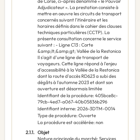
de Corse, ci-après dénommé « le Pouvoir
Adjudicateur ». La prestation consiste à
mettre en oeuvre les circuits de transport
concernés suivant l'itinéraire et les
horaires définis dans le cahier des clauses
techniques particulières (CCTP). La
présente consultation concerne le service
suivant : - Ligne C13 : Corte
&amp;lt;&amp;gt; Vallée de la Restonica
Il s'agit d'une ligne de transport de
voyageurs. Cette ligne répond à l'enjeu
d'accessibilité à la Vallée de la Restonica
dont la route d'accès RD623 a subi des
dégâts à l'automne 2023 et dont son
ouverture est désormais limitée
Identifiant de la procédure
:
405bce8c-
79cb-4ed7-a067-40b05836b296
Identifiant interne
:
2026-3DTM-0014
Type de procédure
:
Ouverte
La procédure est accélérée
:
non
2.1.1.
Objet
Nature principale du marché
:
Services